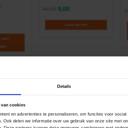
5.00
op 5
op
)
gebaseerd
14,99
9,99
kla
3
op
klantbeoordeling
Lees verder
 aan
gen
Details
 van cookies
ent en advertenties te personaliseren, om functies voor social
. Ook delen we informatie over uw gebruik van onze site met on
e. Deze partners kunnen deze gegevens combineren met andere i