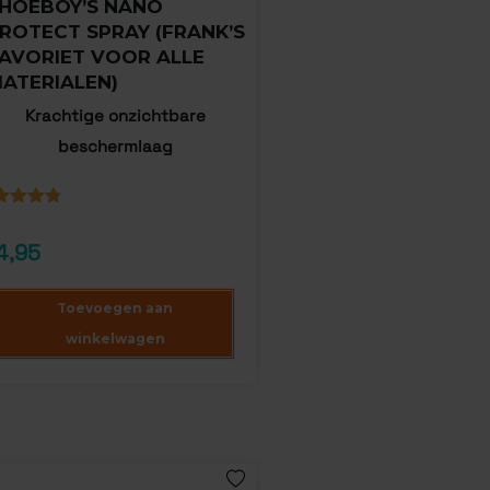
HOEBOY’S NANO
ROTECT SPRAY (FRANK’S
AVORIET VOOR ALLE
ATERIALEN)
Krachtige onzichtbare
beschermlaag
aardeerd
8
op 5
4,95
baseerd
ntbeoordelingen
Toevoegen aan
winkelwagen