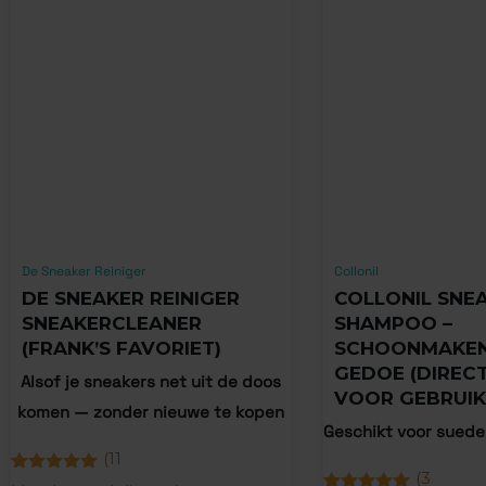
De Sneaker Reiniger
Collonil
DE SNEAKER REINIGER
COLLONIL SNE
SNEAKERCLEANER
SHAMPOO –
(FRANK’S FAVORIET)
SCHOONMAKEN
GEDOE (DIREC
Alsof je sneakers net uit de doos
VOOR GEBRUIK
komen — zonder nieuwe te kopen
Geschikt voor suede
(
11
(
3
Gewaardeerd
11