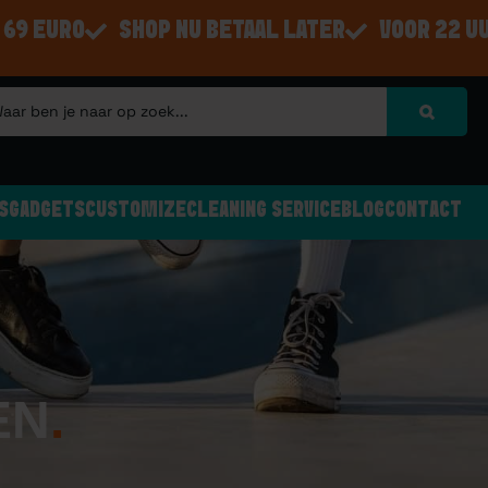
 69 EURO
SHOP NU BETAAL LATER
VOOR 22 U
S
GADGETS
CUSTOMIZE
CLEANING SERVICE
BLOG
CONTACT
EN
.