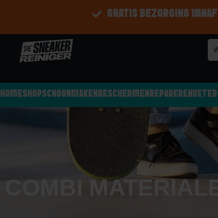
GRATIS BEZORGING VANAF
HOME
SHOP
SCHOONMAKEN
BESCHERMEN
REPAREREN
VETER
COMBI MATERIAL