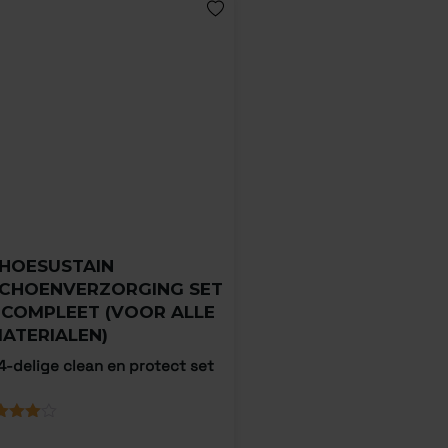
HOESUSTAIN
CHOENVERZORGING SET
 COMPLEET (VOOR ALLE
ATERIALEN)
4-delige clean en protect set
aardeerd
0
op