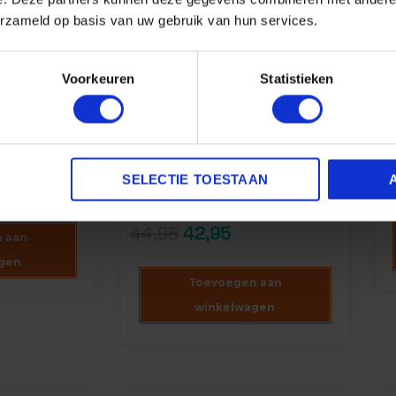
erzameld op basis van uw gebruik van hun services.
Crep
An
K
CREP PROTECT ULTIMATE
A
Voorkeuren
Statistieken
KET (VOOR
PACK – REINIGEN,
S
EN)
BESCHERMEN &
OPFRISSEN
s goed genoeg
Ultimate Crep Pack voor
SELECTIE TOESTAAN
9
Sneakerfreaks
44,95
42,95
 aan
gen
Toevoegen aan
winkelwagen