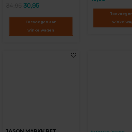
34,95
30,95
Toevoegen
Toevoegen aan
winkelwa
winkelwagen
JASON MARKK PET