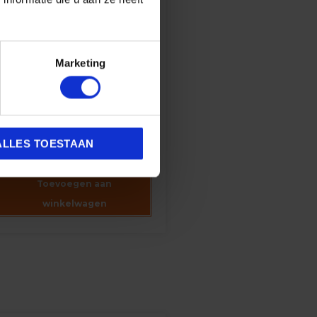
gelus
NGELUS EASY CLEANER
Marketing
CHOENREINIGER 236ML
Voor alle materialen
ALLES TOESTAAN
,95
Toevoegen aan
winkelwagen