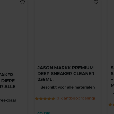
JASON MARKK PREMIUM
S
DEEP SNEAKER CLEANER
S
EAKER
236ML.
–
 DIEPE
M
R ALLE
Geschikt voor alle materialen
(
1
klantbeoordeling)
breekbaar
Gewaardeerd
1
5.00
op 5
Gew
1
gebaseerd
19,95
4.0