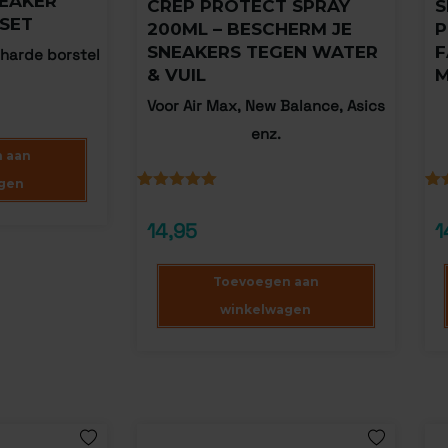
NEAKER
CREP PROTECT SPRAY
S
SET
200ML – BESCHERM JE
P
SNEAKERS TEGEN WATER
F
 harde borstel
& VUIL
M
Voor Air Max, New Balance, Asics
enz.
 aan
gen
Gewaardeerd
1
Gew
9
5.00
op 5
4.7
14,95
1
gebaseerd
ge
op
op
klantbeoordeling
kla
Toevoegen aan
winkelwagen