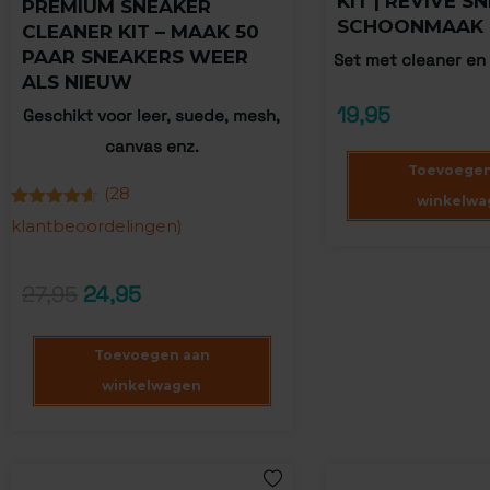
KIT | REVIVE S
PREMIUM SNEAKER
SCHOONMAAK 
CLEANER KIT – MAAK 50
PAAR SNEAKERS WEER
Set met cleaner en
ALS NIEUW
19,95
Geschikt voor leer, suede, mesh,
canvas enz.
Toevoegen
(
28
winkelwa
Gewaardeerd
28
klantbeoordelingen)
4.54
op 5
gebaseerd
op
klantbeoordelingen
27,95
24,95
Toevoegen aan
winkelwagen