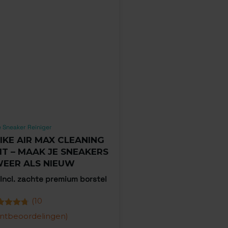
 Sneaker Reiniger
IKE AIR MAX CLEANING
IT – MAAK JE SNEAKERS
EER ALS NIEUW
Incl. zachte premium borstel
(
10
aardeerd
antbeoordelingen)
0
op 5
baseerd