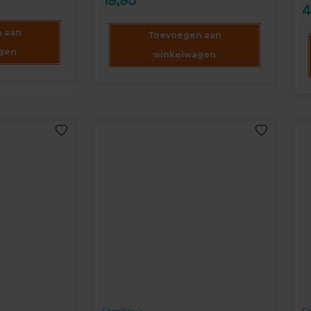
op
4
5
klantbeoordeling
ge
op
 aan
Toevoegen aan
kla
gen
winkelwagen