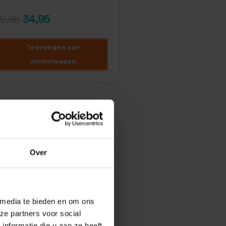
ntbeoordelingen
9,95
34,95
Toevoegen aan
winkelwagen
Over
 media te bieden en om ons
ze partners voor social
nformatie die u aan ze heeft