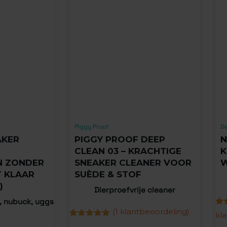
Piggy Proof
De
AKER
PIGGY PROOF DEEP
N
CLEAN 03 – KRACHTIGE
K
 ZONDER
SNEAKER CLEANER VOOR
W
T KLAAR
SUÈDE & STOF
)
Dierproefvrije cleaner
, nubuck, uggs
(
1
klantbeoordeling)
Gew
10
kl
4.7
Gewaardeerd
1
ge