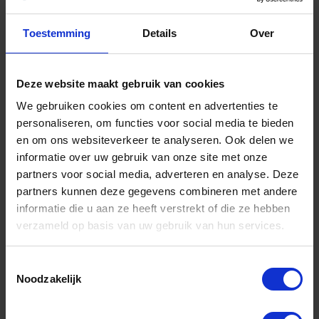
vuil en vlekken verwijdert. Ideaal voor wie een
simpel,
Toestemming
Details
Over
universeel schoonmaakmiddel
zoekt.
Relevante producten
Deze website maakt gebruik van cookies
DFNS Footwear Cleaner
– geschikt voor leer, canvas,
We gebruiken cookies om content en advertenties te
nylon en synthetische materialen.
personaliseren, om functies voor social media te bieden
en om ons websiteverkeer te analyseren. Ook delen we
Tips voor gebruik
informatie over uw gebruik van onze site met onze
partners voor social media, adverteren en analyse. Deze
Combineer met een zachte borstel en lauw water.
partners kunnen deze gegevens combineren met andere
Begin met los vuil verwijderen en werk in lichte
informatie die u aan ze heeft verstrekt of die ze hebben
cirkels.
verzameld op basis van uw gebruik van hun services.
Geschikt als dagelijkse cleaner of voor lichte
Toestemmingsselectie
vervuiling.
Noodzakelijk
4.
DE SNEAKER REINIGER