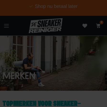
Shop nu betaal later
V
0
MERKEN
.
TOPMERKEN VOOR SNEAKER-