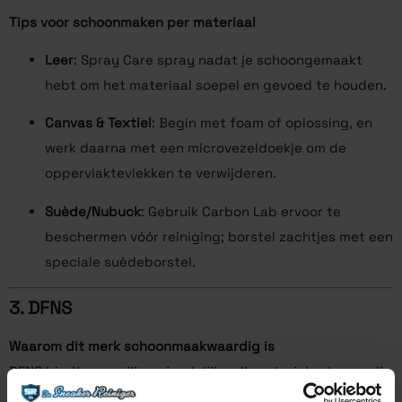
Tips voor schoonmaken per materiaal
Leer
: Spray Care spray nadat je schoongemaakt
hebt om het materiaal soepel en gevoed te houden.
Canvas & Textiel
: Begin met foam of oplossing, en
werk daarna met een microvezeldoekje om de
oppervlaktevlekken te verwijderen.
Suède/Nubuck
: Gebruik Carbon Lab ervoor te
beschermen vóór reiniging; borstel zachtjes met een
speciale suèdeborstel.
3.
DFNS
Waarom dit merk schoonmaakwaardig is
DFNS biedt een
milieuvriendelijke all-materials cleaner
die
veilig is voor veel sneakerondergronden en toch effectief