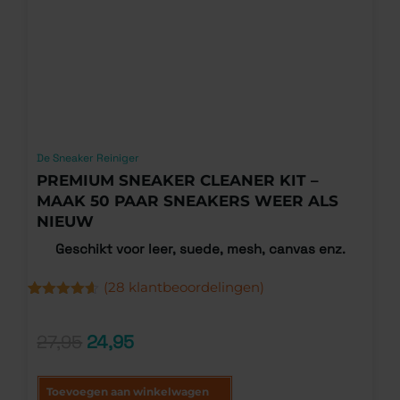
De Sneaker Reiniger
PREMIUM SNEAKER CLEANER KIT –
MAAK 50 PAAR SNEAKERS WEER ALS
NIEUW
Geschikt voor leer, suede, mesh, canvas enz.
(
28
klantbeoordelingen)
G
1
5
Gewaardeerd
28
g
4.54
op 5
o
gebaseerd
27,95
24,95
k
op
klantbeoordelingen
Toevoegen aan winkelwagen