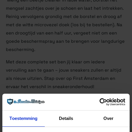
mengsel zachtjes over je schoen en laat het intrekken.
Reinig vervolgens grondig met de borstel en droog af
met de witte microvezel doek (los bij te bestellen). Na
een droogtijd van een half uur, vergeet niet om een
goede beschermspray aan te brengen voor langdurige
bescherming.
Met deze complete set ben jij klaar om iedere
vervuiling aan te gaan – jouw sneakers zullen er altijd
als nieuw uitzien. Stap over op First Amsterdam en
ervaar het verschil in sneakeronderhoud!
TIP: Ga je delicate materialen cleanen zoals mesh,
vergeet dan niet de zachte DFNS Premium borstel mee
te bestellen.
Toestemming
Details
Over