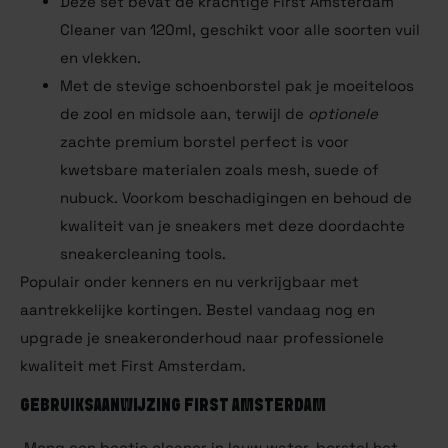
Deze set bevat de krachtige First Amsterdam
Cleaner van 120ml, geschikt voor alle soorten vuil
en vlekken.
Met de stevige schoenborstel pak je moeiteloos
de zool en midsole aan, terwijl de
optionele
zachte premium borstel perfect is voor
kwetsbare materialen zoals mesh, suede of
nubuck. Voorkom beschadigingen en behoud de
kwaliteit van je sneakers met deze doordachte
sneakercleaning tools.
Populair onder kenners en nu verkrijgbaar met
aantrekkelijke kortingen. Bestel vandaag nog en
upgrade je sneakeronderhoud naar professionele
kwaliteit met First Amsterdam.
GEBRUIKSAANWIJZING FIRST AMSTERDAM
Meng een beetje cleaner in lauw water, borstel het