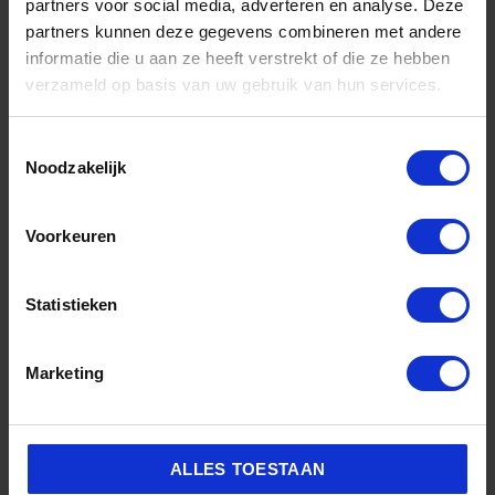
partners voor social media, adverteren en analyse. Deze
schoonmaakbeurten door.
partners kunnen deze gegevens combineren met andere
informatie die u aan ze heeft verstrekt of die ze hebben
GESCHIKT VOOR
verzameld op basis van uw gebruik van hun services.
Toestemmingsselectie
✔ Leer
Noodzakelijk
✔ Suède
Voorkeuren
✔ Nubuck
✔ Canvas
Statistieken
✔ Mesh
Marketing
✔ Nylon
✔ Gebreide sneakers
ALLES TOESTAAN
✔ Rubber zolen