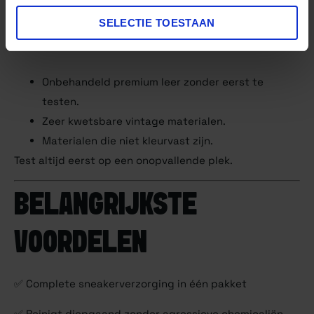
SELECTIE TOESTAAN
NIET AANBEVOLEN VOOR
Onbehandeld premium leer zonder eerst te
testen.
Zeer kwetsbare vintage materialen.
Materialen die niet kleurvast zijn.
Test altijd eerst op een onopvallende plek.
BELANGRIJKSTE
VOORDELEN
✅ Complete sneakerverzorging in één pakket
✅ Reinigt diepgaand zonder agressieve chemicaliën