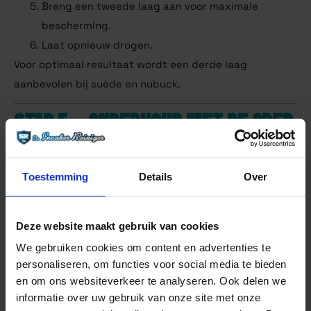
Breng een tweede laag aan voor maximale
bescherming.
Laat opnieuw drogen.
Voor optimaal resultaat wordt een derde laag
aanbevolen bij suède en nubuck.
STAP 5 – ONDERHOUD MET DE CREP
PROTECT ERASER
Toestemming
Details
Over
Voor kleine vlekken of lichte vervuiling:
Zorg dat het materiaal droog is.
Deze website maakt gebruik van cookies
Wrijf zachtjes met de Eraser over de vervuilde
We gebruiken cookies om content en advertenties te
plek.
personaliseren, om functies voor social media te bieden
Borstel eventuele resten weg.
en om ons websiteverkeer te analyseren. Ook delen we
Herhaal indien nodig.
informatie over uw gebruik van onze site met onze
Ideaal voor snelle touch-ups tussen grote