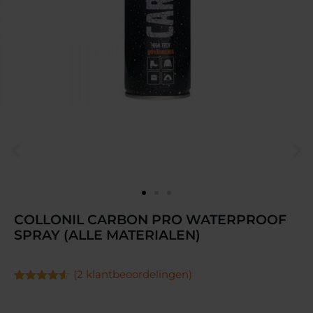
COLLONIL CARBON PRO WATERPROOF
SPRAY (ALLE MATERIALEN)
(
2
klantbeoordelingen)
Gewaardeerd
2
4.50
op 5
gebaseerd