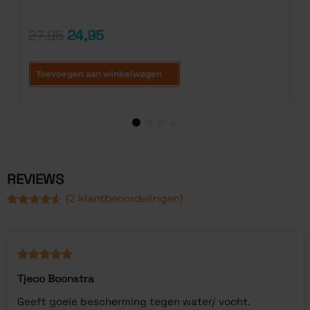
Gewaardeerd
28
4.54
op 5
gebaseerd
27,95
24,95
op
klantbeoordelingen
Toevoegen aan winkelwagen
1
2
3
4
REVIEWS
(
2
klantbeoordelingen)
Gewaardeerd
2
4.50
op 5
gebaseerd
op
klantbeoordelingen
Tjeco Boonstra
Geeft goeie bescherming tegen water/ vocht.