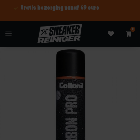
Shop nu betaal later
0