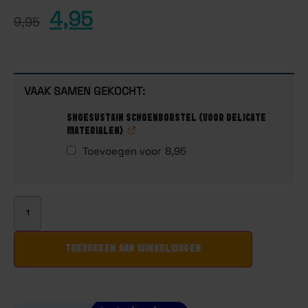
gebaseerd
4,95
op
9,95
klantbeoordelingen
VAAK SAMEN GEKOCHT:
SHOESUSTAIN SCHOENBORSTEL (VOOR DELICATE
MATERIALEN)
Toevoegen voor
8,95
TOEVOEGEN AAN WINKELWAGEN