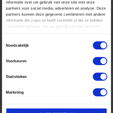
informatie over uw gebruik van onze site met onze
Neem het schuim en vuil af met een schone
partners voor social media, adverteren en analyse. Deze
microvezeldoek
partners kunnen deze gegevens combineren met andere
informatie die u aan ze heeft verstrekt of die ze hebben
Laat de sneakers aan de lucht drogen
verzameld op basis van uw gebruik van hun services.
💡 Tip: Gebruik altijd een zachte borstel bij suède en
Toestemmingsselectie
nubuck om beschadiging te voorkomen.
Noodzakelijk
IDEAAL VOOR WITTE SNEAKERS
Voorkeuren
Witte sneakers schoonmaken kan lastig zijn, maar met
deze sneaker reiniger verwijder je eenvoudig grauwe
Statistieken
aanslag en vlekken. Regelmatig reinigen helpt om je
witte schoenen langer mooi en helder te houden.
Marketing
INHOUD & SPECIFICATIES