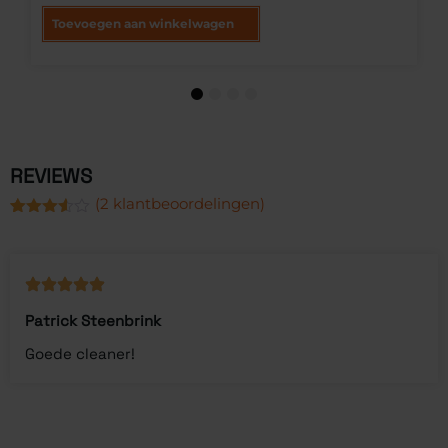
Toevoegen aan winkelwagen
1
2
3
4
REVIEWS
(
2
klantbeoordelingen)
Gewaardeerd
2
3.50
op
5
gebaseerd
op
klantbeoordelingen
Patrick Steenbrink
Goede cleaner!