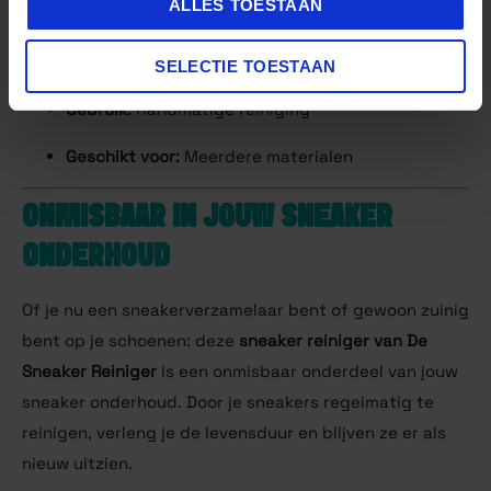
ALLES TOESTAAN
Inhoud:
118 ml
Type:
Sneaker reiniger / sneakercleaner
SELECTIE TOESTAAN
Gebruik:
Handmatige reiniging
Geschikt voor:
Meerdere materialen
ONMISBAAR IN JOUW SNEAKER
ONDERHOUD
Of je nu een sneakerverzamelaar bent of gewoon zuinig
bent op je schoenen: deze
sneaker reiniger van De
Sneaker Reiniger
is een onmisbaar onderdeel van jouw
sneaker onderhoud. Door je sneakers regelmatig te
reinigen, verleng je de levensduur en blijven ze er als
nieuw uitzien.