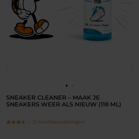
SNEAKER CLEANER – MAAK JE
SNEAKERS WEER ALS NIEUW (118 ML)
(
2
klantbeoordelingen)
Gewaardeerd
2
3.50
op
5