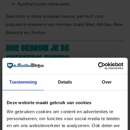
Synthetische materialen
Daardoor is deze sneakercleaner perfect voor
populaire sneakers van merken zoals Nike, Adidas, New
Balance en Jordan.
HOE GEBRUIK JE DE
SNEAKERCLEANER?
Voor het beste resultaat volg je deze eenvoudige
stappen:
Toestemming
Details
Over
Verwijder los vuil met een zachte borstel
Deze website maakt gebruik van cookies
Breng een kleine hoeveelheid Sneakercleaner aan
We gebruiken cookies om content en advertenties te
op water of direct op de borstel
personaliseren, om functies voor social media te bieden
en om ons websiteverkeer te analyseren. Ook delen we
Borstel voorzichtig het oppervlak van de sneaker