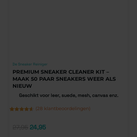
De Sneaker Reiniger
PREMIUM SNEAKER CLEANER KIT –
MAAK 50 PAAR SNEAKERS WEER ALS
NIEUW
Geschikt voor leer, suede, mesh, canvas enz.
(
28
klantbeoordelingen)
G
1
5
Gewaardeerd
28
g
4.54
op 5
o
gebaseerd
27,95
24,95
k
op
klantbeoordelingen