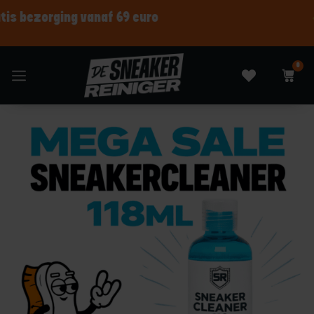
Shop nu betaal later
0