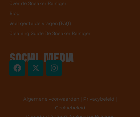
Over de Sneaker Reiniger
Blog
Veel gestelde vragen (FAQ)
Cleaning Guide De Sneaker Reiniger
SOCIAL MEDIA
Algemene voorwaarden
|
Privacybeleid
|
Cookiebeleid
Copyright 2025 © De Sneaker Reiniger
SneakerFreak Cleaning Pakket (voor alle
materialen)