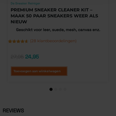
De Sneaker Reiniger
PREMIUM SNEAKER CLEANER KIT –
MAAK 50 PAAR SNEAKERS WEER ALS
NIEUW
Geschikt voor leer, suede, mesh, canvas enz.
(
28
klantbeoordelingen)
G
1
5
Gewaardeerd
28
g
4.54
op 5
o
gebaseerd
27,95
24,95
k
op
klantbeoordelingen
Toevoegen aan winkelwagen
1
2
3
4
REVIEWS