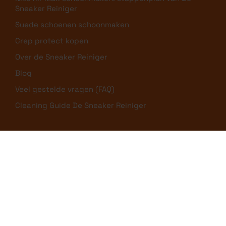
Sneaker Reiniger
Suede schoenen schoonmaken
Crep protect kopen
Over de Sneaker Reiniger
Blog
Veel gestelde vragen (FAQ)
Cleaning Guide De Sneaker Reiniger
SOCIAL MEDIA
Algemene voorwaarden
|
Privacybeleid
|
Cookiebeleid