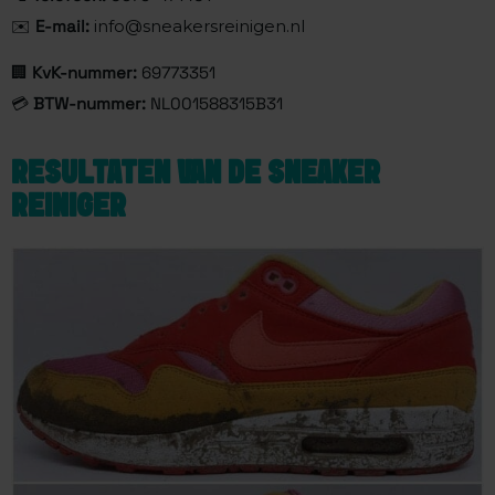
✉️
E-mail:
info@sneakersreinigen.nl
🏢
KvK-nummer:
69773351
💳
BTW-nummer:
NL001588315B31
RESULTATEN VAN DE SNEAKER
REINIGER