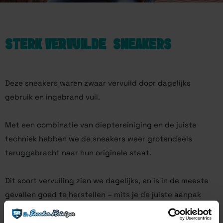
STERK VERVUILDE SNEAKERS
Deze sneakers waren zwaar vervuild door dagelijks
gebruik en ingebrand vuil.
Met een combinatie van dieptereiniging en de juiste
techniek hebben we de sneakers weer grotendeels
teruggebracht naar hun originele staat.
Dit soort vervuiling zien we dagelijks, en is in de meeste
gevallen goed te herstellen – mits je de juiste aanpak
gebruikt.