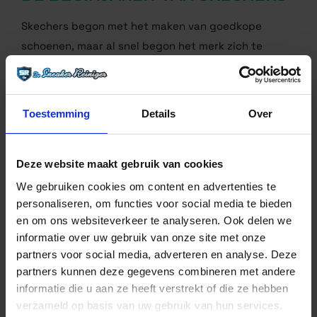
Skechers begon met het maken van goedkope
schoenen, maar al snel begon het merk zich te
richten op het produceren van comfortabele,
modieuze schoenen. In 1995 lanceerde Skecher de
Shape
–
Ups
, een reeks schoenen die het been- en
Toestemming
Details
Over
rugspieren trainen. Deze schoenen werden een
enorm succes en Skechers begon meer innovatieve
producten op de markt te brengen.
Deze website maakt gebruik van cookies
We gebruiken cookies om content en advertenties te
HET NIEUWE TIJDPERK
personaliseren, om functies voor social media te bieden
en om ons websiteverkeer te analyseren. Ook delen we
In de jaren 2000 begon Skechers nieuwe lijnen te
informatie over uw gebruik van onze site met onze
partners voor social media, adverteren en analyse. Deze
lanceren, waaronder de Skechers GOrun, een reeks
partners kunnen deze gegevens combineren met andere
lichtere,
innovatieve
schoenen die ontworpen zijn
informatie die u aan ze heeft verstrekt of die ze hebben
voor hardlopers. In de jaren daarna heeft Skechers
verzameld op basis van uw gebruik van hun services.
de reputatie verworven als een van de meest