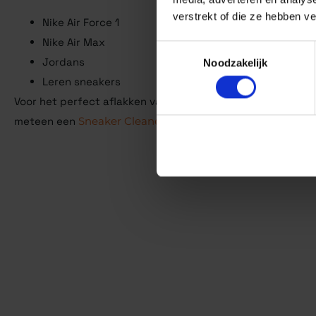
verstrekt of die ze hebben v
Nike Air Force 1
Nike Air Max
Toestemmingsselectie
Jordans
Noodzakelijk
Leren sneakers
Voor het perfect aflakken van je project kies je voor fini
meteen een
Sneaker Cleaner
toe aan je bestelling.