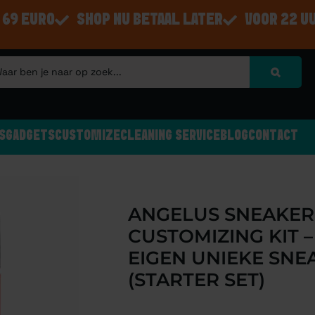
 69 EURO
SHOP NU BETAAL LATER
VOOR 22 U
S
GADGETS
CUSTOMIZE
CLEANING SERVICE
BLOG
CONTACT
ANGELUS SNEAKER
CUSTOMIZING KIT –
EIGEN UNIEKE SNE
(STARTER SET)