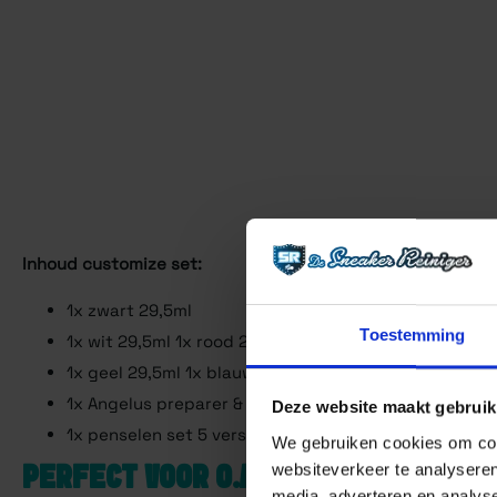
Inhoud customize set:
1x zwart 29,5ml
Toestemming
1x wit 29,5ml 1x rood 29.5ml
1x geel 29,5ml 1x blauw 29.5ml
1x Angelus preparer & deglazer voorbehandeling
Deze website maakt gebruik
1x penselen set 5 verschillende penselen.
We gebruiken cookies om cont
websiteverkeer te analyseren
PERFECT VOOR O.A.
media, adverteren en analys