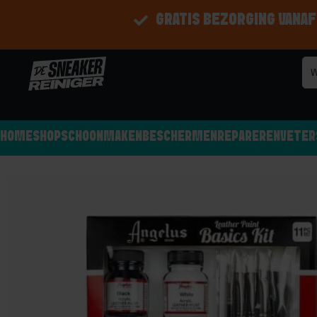
GRATIS BEZORGING VANAF
HOME
SHOP
SCHOONMAKEN
BESCHERMEN
REPAREREN
VETER