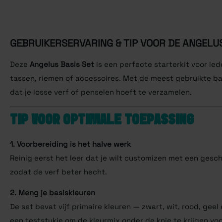
GEBRUIKERSERVARING & TIP VOOR DE
ANGELUS
Deze
Angelus Basis Set
is een perfecte starterkit voor ie
tassen, riemen of accessoires. Met de meest gebruikte bas
dat je losse verf of penselen hoeft te verzamelen.
TIP VOOR OPTIMALE TOEPASSING
1. Voorbereiding is het halve werk
Reinig eerst het leer dat je wilt customizen met een gesc
zodat de verf beter hecht.
2. Meng je basiskleuren
De set bevat vijf primaire kleuren — zwart, wit, rood, geel
een teststukje om de kleurmix onder de knie te krijgen voo