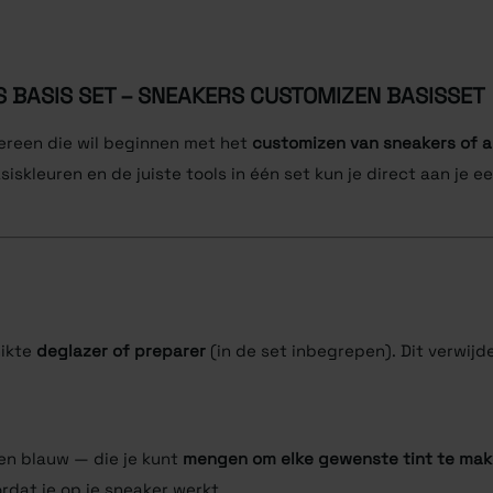
 BASIS SET
– SNEAKERS CUSTOMIZEN BASISSET
dereen die wil beginnen met het
customizen van sneakers of a
iskleuren en de juiste tools in één set kun je direct aan je
hikte
deglazer of preparer
(in de set inbegrepen). Dit verwijde
 en blauw — die je kunt
mengen om elke gewenste tint te ma
rdat je op je sneaker werkt.