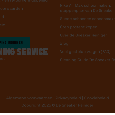
l- en retourneringsbeleid
Nike Air Max schoonmaken:
voorwaarden
stappenplan van De Sneaker 
eid
Suede schoenen schoonmak
eid
Crep protect kopen
Over de Sneaker Reiniger
Blog
ING INDIENEN
NING SERVICE
Veel gestelde vragen (FAQ)
het
Cleaning Guide De Sneaker R
Algemene voorwaarden
|
Privacybeleid
|
Cookiebeleid
Copyright 2025 © De Sneaker Reiniger