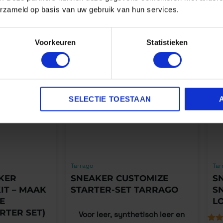
ANDERE BEKEKEN OOK
erzameld op basis van uw gebruik van hun services.
Voorkeuren
Statistieken
SELECTIE TOESTAAN
Tarrago
Tar
KER
SNEAKER CUSTOMIZE
SN
IT – MAAK
STARTER-SET TARRAGO
S
E
L
RTER SET)
Voor leer, synthetisch leer en