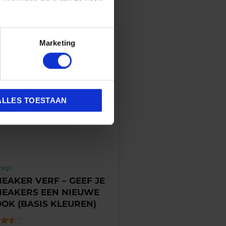
Marketing
ALLES TOESTAAN
rago
EAKER VERF – GEEF JE
NEAKERS EEN NIEUWE
OOK (BASIS KLEUREN)