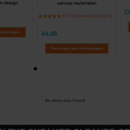
n design
canvas materialen
Gewa
4
3.50
7,
5
(
2
klantbeoordelingen)
geb
op
Gewaardeerd
2
klan
5.00
op 5
gebaseerd
44,95
inkelwagen
op
klantbeoordelingen
Toevoegen aan winkelwagen
1
No data was found