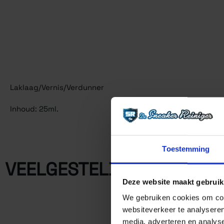
Laklaag/Vernis/Verdunner
Inhoud: 25ml.
Toestemming
VEELGESTELDE VRAGEN
Deze website maakt gebruik
We gebruiken cookies om cont
websiteverkeer te analyseren
media, adverteren en analys