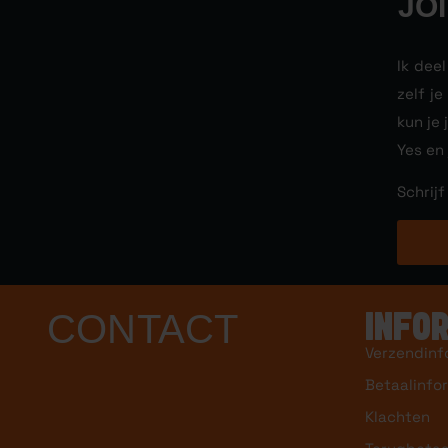
JO
Ik dee
zelf j
kun je 
Yes en
Schrijf
CONTACT
INFO
Verzendinf
Betaalinfo
Klachten