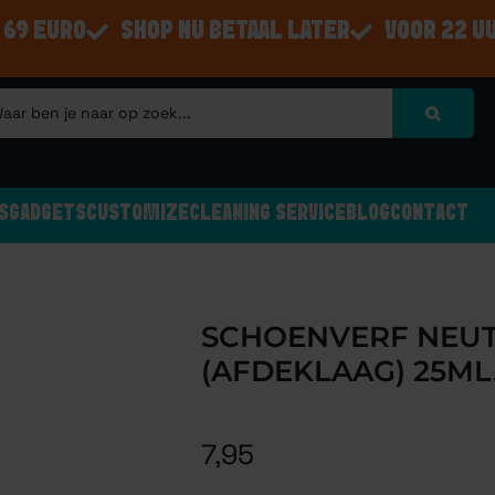
 69 EURO
SHOP NU BETAAL LATER
VOOR 22 U
S
GADGETS
CUSTOMIZE
CLEANING SERVICE
BLOG
CONTACT
SCHOENVERF NEUT
(AFDEKLAAG) 25ML
7,95