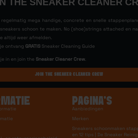
IN THE SNEAKER CLEANER C
l regelmatig mega handige, concrete en snelle stappenpla
e sneakers schoon te maken. No (shoe)strings attached en nat
je altijd weer afmelden.
 je ontvang
GRATIS
Sneaker Cleaning Guide
 je in en join the
Sneaker Cleaner Crew
.
JOIN THE SNEAKER CLEANER CREW
RMATIE
PAGINA’S
ormatie
Aanbiedingen
rmatie
Merken
Sneakers schoonmaken stap
en 12 tips | De Sneaker Reinig