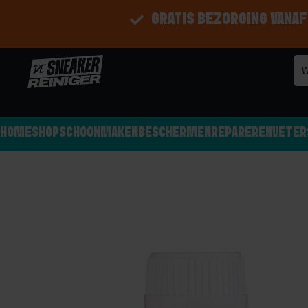
GRATIS BEZORGING VANAF
HOME
SHOP
SCHOONMAKEN
BESCHERMEN
REPAREREN
VETER