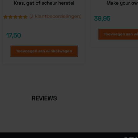
Kras, gat of scheur herstel
Make your ow
(
2
klantbeoordelingen)
39,95
Gewaardeerd
2
5.00
op 5
gebaseerd
17,50
Toevoegen aan w
op
klantbeoordelingen
Toevoegen aan winkelwagen
REVIEWS