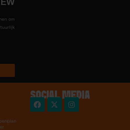
REW
nnen om
uurlijk
SOCIAL MEDIA
penplan
er