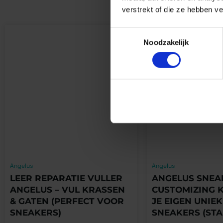
verstrekt of die ze hebben v
Toestemmingsselectie
Noodzakelijk
Angelus
Angelus
LEER REPARATIE VULLER
ANGELUS SNEA
ANGELUS – VUL KRASSEN
CUSTOMIZING K
& GATEN (PERFECT VOOR
JE EIGEN UNIEK
SNEAKERS)
SNEAKERS (STA