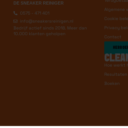
Terugbetaa
DE SNEAKER REINIGER
Algemene 
0575 - 471 401
Cookie bel
info@sneakersreinigen.nl
Privacy bel
Bedrijf actief sinds 2018. Meer dan
10.000 klanten geholpen
Contact
HERROEP
CLEA
Hoe werkt 
Resultaten
Boeken