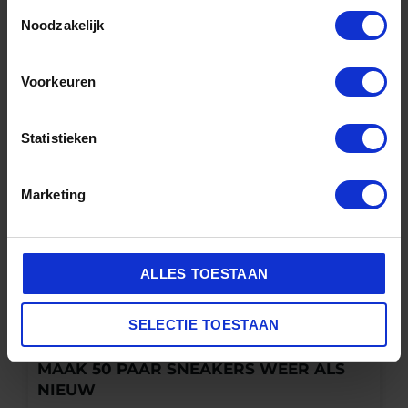
Toestemmingsselectie
ANDERE BEKEKEN OOK
Noodzakelijk
Voorkeuren
Statistieken
Marketing
ALLES TOESTAAN
SELECTIE TOESTAAN
De Sneaker Reiniger
PREMIUM SNEAKER CLEANER KIT –
MAAK 50 PAAR SNEAKERS WEER ALS
NIEUW