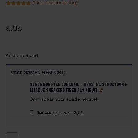
(
1
klantbeoordeling)
Gewaardeerd
1
5.00
op 5
gebaseerd
op
6,95
klantbeoordeling
46 op voorraad
VAAK SAMEN GEKOCHT:
SUÈDE BORSTEL COLLONIL – HERSTEL STRUCTUUR &
MAAK JE SNEAKERS WEER ALS NIEUW
Onmisbaar voor suede herstel
Toevoegen voor
8,99