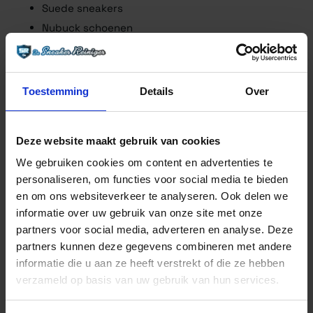
Suede sneakers
Nubuck schoenen
Suede laarzen
Suede accessoires zoals tassen
Niet geschikt voor glad leer, lakleer of canvas.
Toestemming
Details
Over
Inhoud:
1 reinigingsgum.
Deze website maakt gebruik van cookies
We gebruiken cookies om content en advertenties te
personaliseren, om functies voor social media te bieden
VEELGESTELDE VRAGEN
en om ons websiteverkeer te analyseren. Ook delen we
informatie over uw gebruik van onze site met onze
partners voor social media, adverteren en analyse. Deze
partners kunnen deze gegevens combineren met andere
Is deze gum ook geschikt voor gekleurd suede?
informatie die u aan ze heeft verstrekt of die ze hebben
Jazeker, ook voor gekleurd suede is deze gum geschikt.
verzameld op basis van uw gebruik van hun services.