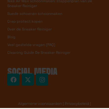
Nike Air Max schoonmaken: stappenplan van De
Sneaker Reiniger
Suede schoenen schoonmaken
Crep protect kopen
Over de Sneaker Reiniger
Blog
Veel gestelde vragen (FAQ)
Cleaning Guide De Sneaker Reiniger
SOCIAL MEDIA
Algemene voorwaarden
|
Privacybeleid
|