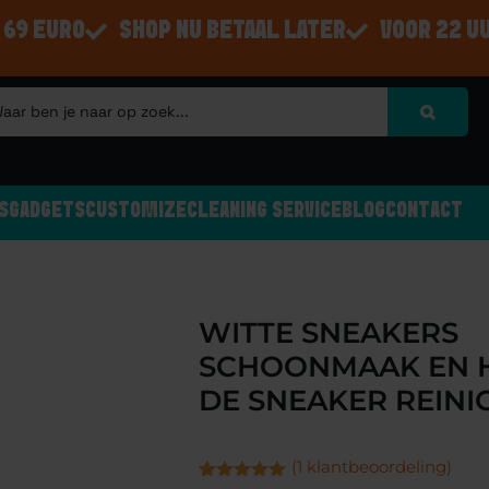
 69 EURO
SHOP NU BETAAL LATER
VOOR 22 U
S
GADGETS
CUSTOMIZE
CLEANING SERVICE
BLOG
CONTACT
WITTE SNEAKERS
SCHOONMAAK EN H
DE SNEAKER REINI
(
1
klantbeoordeling)