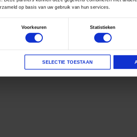
erzameld op basis van uw gebruik van hun services.
Voorkeuren
Statistieken
igen vernieuwd receptuur) reiniger
is voor 98% natuurlijk en
ctief en verwijdert snel alle vuil en vlekken. Met één flesje
 schoonmaken!
 plek op de sneaker.
SELECTIE TOESTAAN