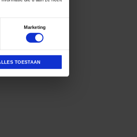
Marketing
 compleet biologisch
 DSR Sneaker Cleaner (120ml)
ALLES TOESTAAN