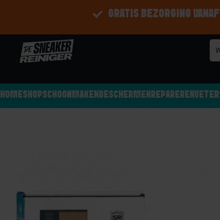
GRATIS BEZORGING VANAF
HOME
SHOP
SCHOONMAKEN
BESCHERMEN
REPAREREN
VETER