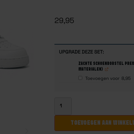
Gewaardeerd
1
5.00
op 5
gebaseerd
op
29,95
klantbeoordeling
UPGRADE DEZE SET:
ZACHTE SCHOENBORSTEL PREM
MATERIALEN)
Toevoegen voor
8,95
TOEVOEGEN AAN WINKE