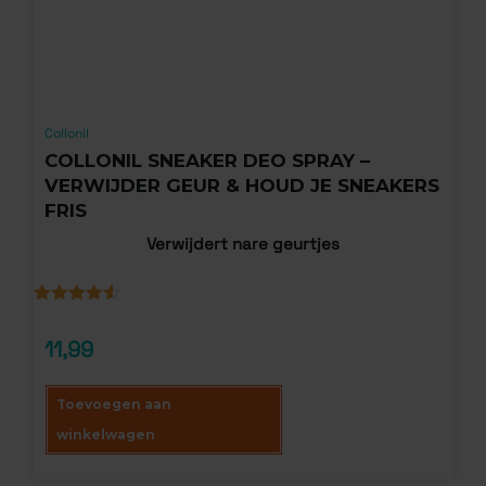
Collonil
COLLONIL SNEAKER DEO SPRAY –
VERWIJDER GEUR & HOUD JE SNEAKERS
FRIS
Verwijdert nare geurtjes
Gewaardeerd
2
4.50
op 5
11,99
gebaseerd
op
klantbeoordelingen
Toevoegen aan
winkelwagen