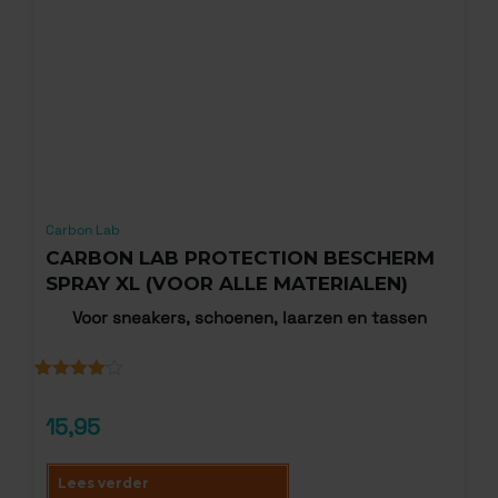
Carbon Lab
CARBON LAB PROTECTION BESCHERM
SPRAY XL (VOOR ALLE MATERIALEN)
Voor sneakers, schoenen, laarzen en tassen
Gewaardeerd
1
4.00
op
15,95
5
gebaseerd
op
klantbeoordeling
Lees verder