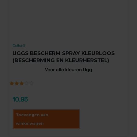
Collonil
UGGS BESCHERM SPRAY KLEURLOOS
(BESCHERMING EN KLEURHERSTEL)
Voor alle kleuren Ugg
Gewaardeerd
2
3.00
10,95
op 5
gebaseerd
op
klantbeoordelingen
Toevoegen aan
winkelwagen