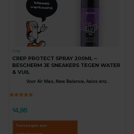
Crep
CREP PROTECT SPRAY 200ML –
BESCHERM JE SNEAKERS TEGEN WATER
& VUIL
Voor Air Max, New Balance, Asics enz.
Gewaardeerd
1
5.00
op 5
14,95
gebaseerd
op
klantbeoordeling
Toevoegen aan
winkelwagen