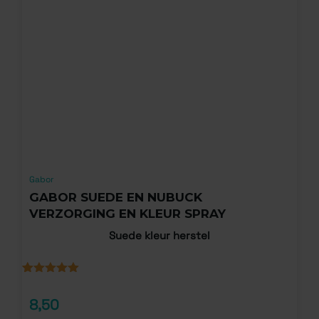
Gabor
GABOR SUEDE EN NUBUCK
VERZORGING EN KLEUR SPRAY
Suede kleur herstel
Gewaardeerd
2
5.00
op 5
8,50
gebaseerd
op