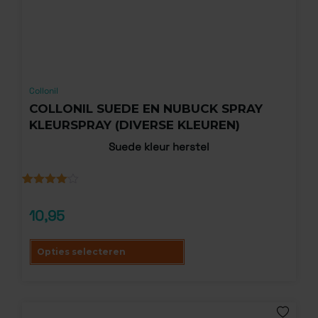
Collonil
COLLONIL SUEDE EN NUBUCK SPRAY
KLEURSPRAY (DIVERSE KLEUREN)
Suede kleur herstel
Gewaardeerd
5
4.00
op
10,95
5
gebaseerd
op
klantbeoordelingen
Opties selecteren