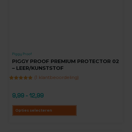
Piggy Proof
PIGGY PROOF PREMIUM PROTECTOR 02
– LEER/KUNSTSTOF
(
1
klantbeoordeling)
Gewaardeerd
1
5.00
op 5
gebaseerd
9,99
-
12,99
op
klantbeoordeling
Opties selecteren