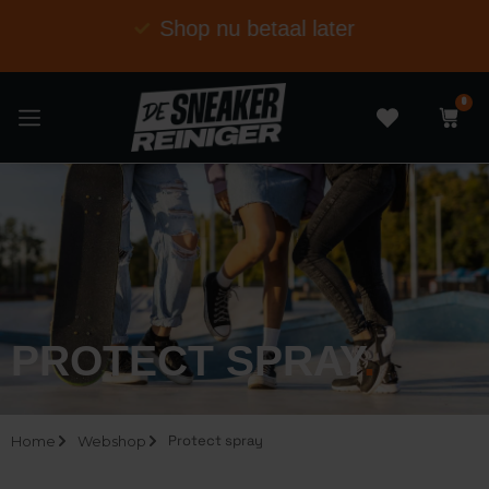
Shop nu betaal later
0
PROTECT SPRAY
.
Protect spray
Home
Webshop