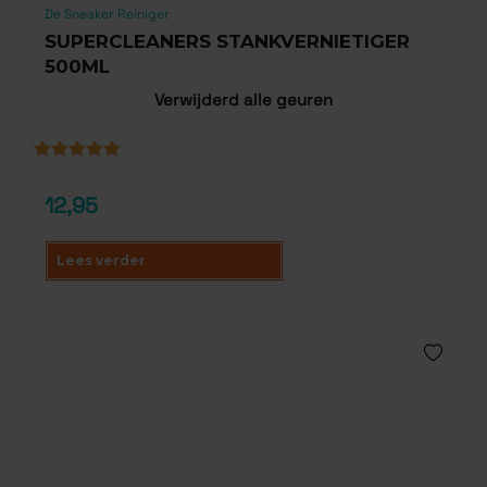
De Sneaker Reiniger
SUPERCLEANERS STANKVERNIETIGER
500ML
Verwijderd alle geuren
Gewaardeerd
1
5.00
op 5
12,95
gebaseerd
op
klantbeoordeling
Lees verder