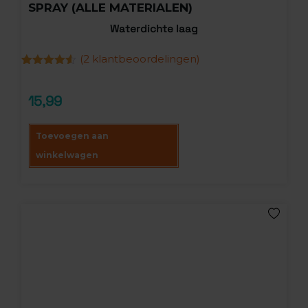
SPRAY (ALLE MATERIALEN)
Waterdichte laag
(
2
klantbeoordelingen)
Gewaardeerd
2
4.50
op 5
gebaseerd
15,99
op
klantbeoordelingen
Toevoegen aan
winkelwagen