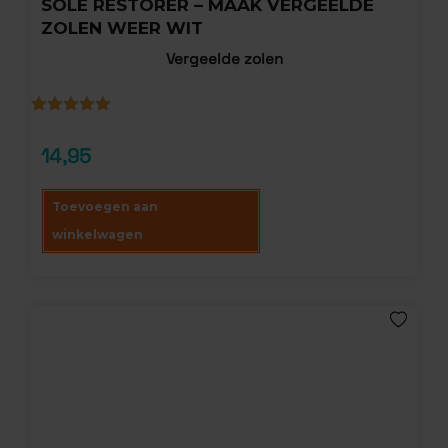
SOLE RESTORER – MAAK VERGEELDE
ZOLEN WEER WIT
Vergeelde zolen
Gewaardeerd
4
5.00
op 5
14,95
gebaseerd
op
klantbeoordelingen
Toevoegen aan
winkelwagen