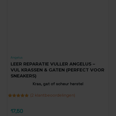
Angelus
LEER REPARATIE VULLER ANGELUS –
VUL KRASSEN & GATEN (PERFECT VOOR
SNEAKERS)
Kras, gat of scheur herstel
(
2
klantbeoordelingen)
Gewaardeerd
2
5.00
op 5
gebaseerd
17,50
op