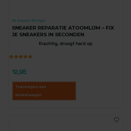
De Sneaker Reiniger
SNEAKER REPARATIE ATOOMLIJM – FIX
JE SNEAKERS IN SECONDEN
Krachtig, droogt hard op
Gewaardeerd
3
5.00
op 5
12,95
gebaseerd
op
klantbeoordelingen
Toevoegen aan
winkelwagen