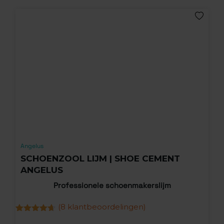
Angelus
SCHOENZOOL LIJM | SHOE CEMENT
ANGELUS
Professionele schoenmakerslijm
(
8
klantbeoordelingen)
Gewaardeerd
8