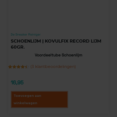
De Sneaker Reiniger
SCHOENLIJM | KOVULFIX RECORD LIJM
60GR.
Voordeeltube Schoenlijm
(
3
klantbeoordelingen)
Gewaardeerd
3
4.33
op 5
gebaseerd
16,95
op
klantbeoordelingen
Toevoegen aan
winkelwagen