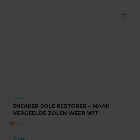
Tarrago
SNEAKER SOLE RESTORER – MAAK
VERGEELDE ZOLEN WEER WIT
Gewaardeerd
1
1.00
9,95
op