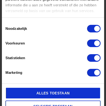
De Sneaker Reiniger
informatie die u aan ze heeft verstrekt of die ze hebben
KAPS LEER RENOVATIE CREME
verzameld op basis van uw gebruik van hun services.
Leer kras of scheur reparatie
Toestemmingsselectie
9,95
Noodzakelijk
Opties selecteren
Voorkeuren
Statistieken
Marketing
ALLES TOESTAAN