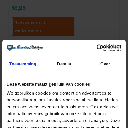
4.63
op 5
gebaseerd
13,95
op
klantbeoordelingen
Toevoegen aan
winkelwagen
Toestemming
Details
Over
Deze website maakt gebruik van cookies
We gebruiken cookies om content en advertenties te
personaliseren, om functies voor social media te bieden
en om ons websiteverkeer te analyseren. Ook delen we
informatie over uw gebruik van onze site met onze
partners voor social media, adverteren en analyse. Deze
partners kunnen deze gegevens combineren met andere