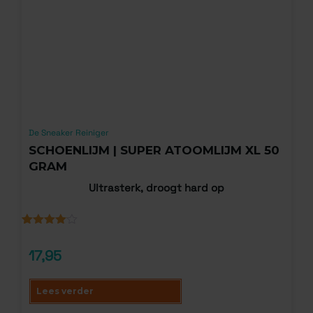
De Sneaker Reiniger
SCHOENLIJM | SUPER ATOOMLIJM XL 50
GRAM
Ultrasterk, droogt hard op
Gewaardeerd
1
4.00
op
17,95
5
gebaseerd
op
klantbeoordeling
Lees verder