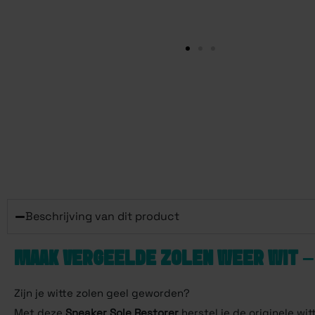
Beschrijving van dit product
MAAK VERGEELDE ZOLEN WEER WIT – 
Zijn je witte zolen geel geworden?
Met deze
Sneaker Sole Restorer
herstel je de originele wi