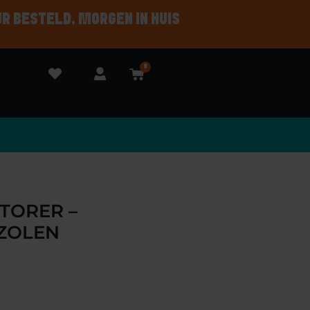
UR BESTELD, MORGEN IN HUIS
0
TORER –
ZOLEN