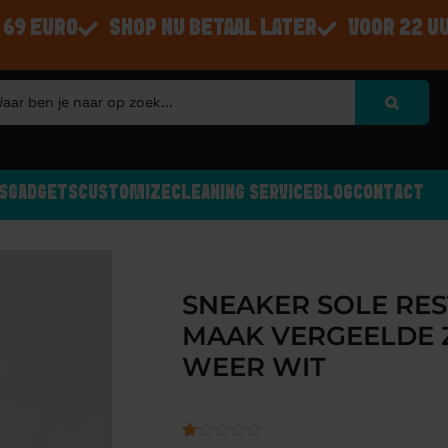
 69 EURO
SHOP NU BETAAL LATER
VOOR 22 U
S
GADGETS
CUSTOMIZE
CLEANING SERVICE
BLOG
CONTACT
SNEAKER SOLE RES
MAAK VERGEELDE 
WEER WIT