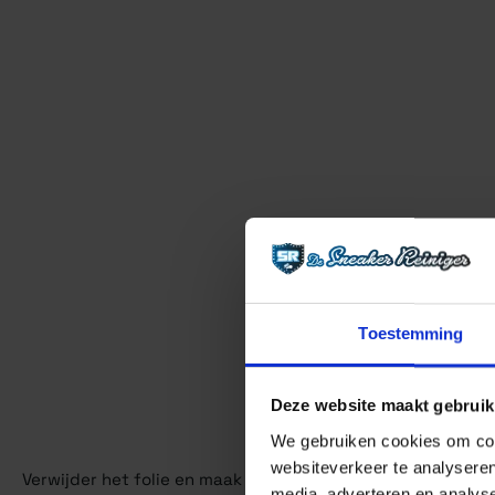
Toestemming
Deze website maakt gebruik
We gebruiken cookies om cont
websiteverkeer te analyseren
Verwijder het folie en maak de zolen goed schoon, Is het
r
media, adverteren en analys