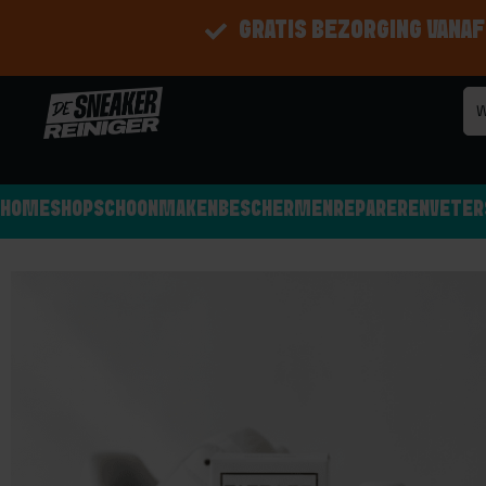
GRATIS BEZORGING VANAF
HOME
SHOP
SCHOONMAKEN
BESCHERMEN
REPAREREN
VETER