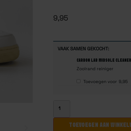
Gewaardeerd
1
1.00
op
5
9,95
gebaseerd
op
klantbeoordeling
VAAK SAMEN GEKOCHT:
CARBON LAB MIDSOLE CLEANE
Zoolrand reiniger
Toevoegen voor
9,95
TOEVOEGEN AAN WINKE