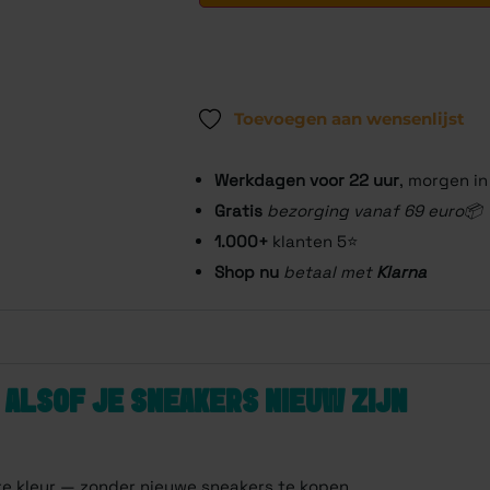
Toevoegen aan wensenlijst
Werkdagen voor 22
uur
, morgen in
Gratis
bezorging vanaf 69 euro📦
1.000+
klanten 5⭐️
Shop nu
betaal met
Klarna
ALSOF JE SNEAKERS NIEUW ZIJN
tte kleur — zonder nieuwe sneakers te kopen.