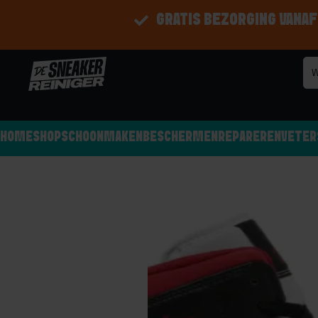
GRATIS BEZORGING VANAF
HOME
SHOP
SCHOONMAKEN
BESCHERMEN
REPAREREN
VETER