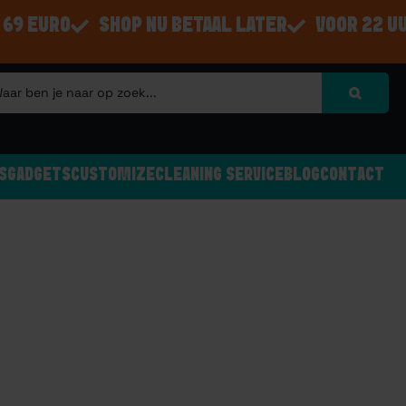
 69 EURO
SHOP NU BETAAL LATER
VOOR 22 U
S
GADGETS
CUSTOMIZE
CLEANING SERVICE
BLOG
CONTACT