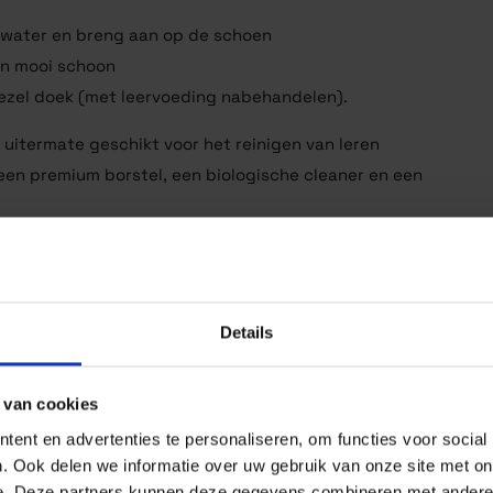
 water en breng aan op de schoen
en mooi schoon
ezel doek (met leervoeding nabehandelen).
s uitermate geschikt voor het reinigen van leren
 een premium borstel, een biologische cleaner en een
Details
 van cookies
ent en advertenties te personaliseren, om functies voor social
. Ook delen we informatie over uw gebruik van onze site met on
e. Deze partners kunnen deze gegevens combineren met andere i