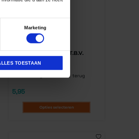
Marketing
Gabor
GABOR LEERCREME T.B.V.
GLADLEER
ALLES TOESTAAN
Leer glans en kleur terug
5,95
Opties selecteren