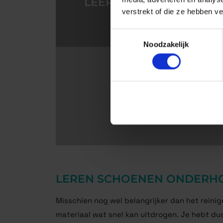
LEER SNEAKER CARE KI
verstrekt of die ze hebben v
JE 
Toestemmingsselectie
Noodzakelijk
LEREN SCHOENEN ONDERH
Misschien nog wel belangrijker dan het reinig
materiaal wat snel kan uitdrogen. Je hebt du