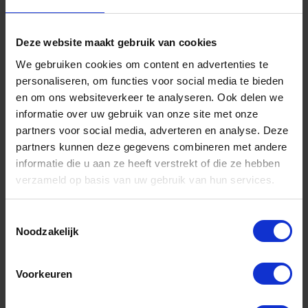
De verf van het merk
Tarrago
is niet alleen geschikt
voor leer, maar hecht ook uitstekend op syntetisch leer
Deze website maakt gebruik van cookies
en kunststof. Ook de rubberen midsole van vele merken
schoenen kunnen met deze verf dekkend voorzien
We gebruiken cookies om content en advertenties te
personaliseren, om functies voor social media te bieden
worden van een nieuwe kleur.
en om ons websiteverkeer te analyseren. Ook delen we
Voor zachte materialen zoals mesh adviseer ik je om de
informatie over uw gebruik van onze site met onze
partners voor social media, adverteren en analyse. Deze
soft maker te gebruiken.
partners kunnen deze gegevens combineren met andere
informatie die u aan ze heeft verstrekt of die ze hebben
verzameld op basis van uw gebruik van hun services.
VEELGESTELDE VRAGEN
Toestemmingsselectie
Noodzakelijk
ANDERE BEKEKEN OOK
Voorkeuren