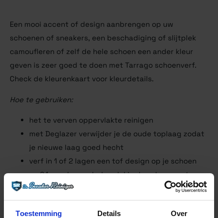
Een mooi accent of design aanbrengen op uw
schoenen of sneakers, een beschadiging of slijtplek
camoufleren of zelf de hele schoen een ander kleur
geven is zeer goed te doen met Tarrago schoenverf.
Check de kleurenkaart voor kleurdetails.
Hoe te gebruiken:
het te verven oppervlakte reinigen
met Deglazer verwijder je de oude toplaag zodat
je nieuwe laag goed hecht
verf in 1 of 2 lagen een tof design op je schoen
na 24 uur drogen behandel je de schoen met
matte of glans finisher.
Toestemming
Details
Over