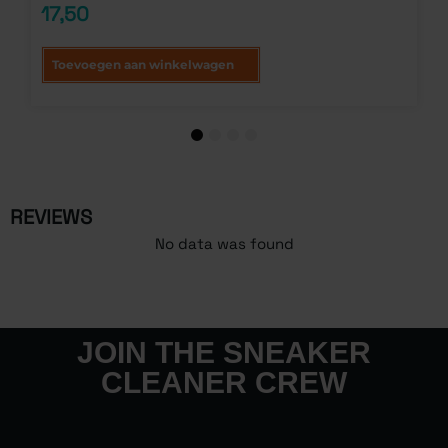
gebaseerd
17,50
op
klantbeoordelingen
Toevoegen aan winkelwagen
1
2
3
4
REVIEWS
No data was found
JOIN THE SNEAKER
CLEANER CREW