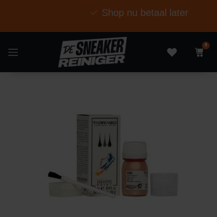
Shop nu betaal later
0