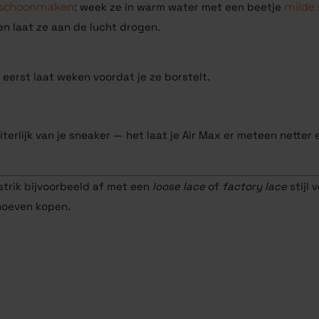
et schoonmaken
: week ze in warm water met een beetje
milde 
en laat ze aan de lucht drogen.
 eerst laat weken voordat je ze borstelt.
erlijk van je sneaker — het laat je Air Max er meteen netter 
 strik bijvoorbeeld af met een
loose lace
of
factory lace
stijl 
hoeven kopen.