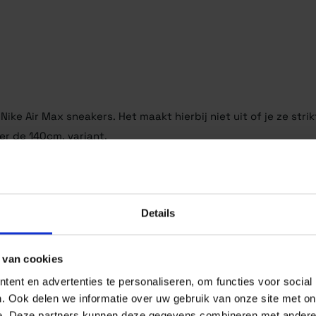
ke Air Max sneakers. Het maakt hierbij niet uit of je ze stri
er de 140cm. variant.
goed te gebruiken, zoals Vans,
Converse All Stars
, Adidas, e
Details
 van cookies
ent en advertenties te personaliseren, om functies voor social
. Ook delen we informatie over uw gebruik van onze site met on
e. Deze partners kunnen deze gegevens combineren met andere i