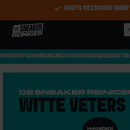
GRATIS BEZORGING VANAF
HOME
SHOP
SCHOONMAKEN
BESCHERMEN
REPAREREN
VETER