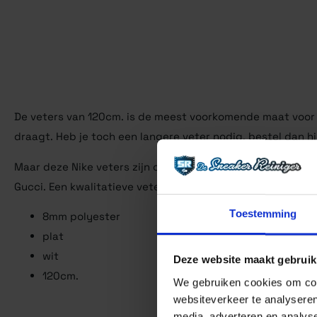
De veters van 120cm. is de meest voorkomende maat voor Ni
draagt. Heb je toch een langere veter nodig, bestel dan hi
Maar deze Nike veters zijn ook voor andere schoenen zeer 
Gucci. Een kwalitatieve veter met een kunststof vetertip.
Toestemming
8mm polyester
plat
wit
Deze website maakt gebruik
120cm.
We gebruiken cookies om cont
websiteverkeer te analyseren
media, adverteren en analys