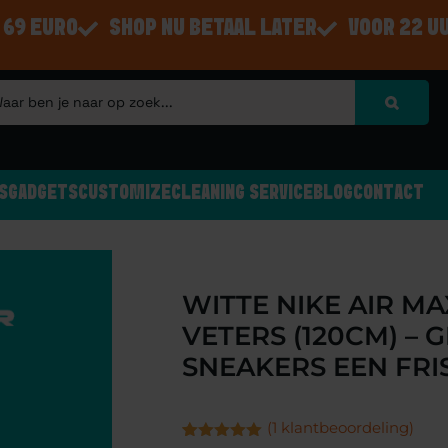
 69 EURO
SHOP NU BETAAL LATER
VOOR 22 U
S
GADGETS
CUSTOMIZE
CLEANING SERVICE
BLOG
CONTACT
WITTE NIKE AIR M
VETERS (120CM) – G
SNEAKERS EEN FRI
(
1
klantbeoordeling)