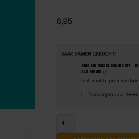
Gewaardeerd
1
5.00
op 5
gebaseerd
op
6,95
klantbeoordeling
VAAK SAMEN GEKOCHT:
NIKE AIR MAX CLEANING KIT – 
ALS NIEUW
Incl. zachte premium bor
Toevoegen voor
39,95