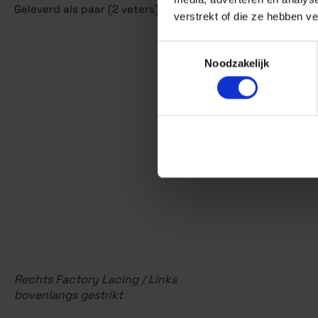
Geleverd als paar (2 veters). Ook verkrijgbaar in de kleur 
verstrekt of die ze hebben v
Toestemmingsselectie
Noodzakelijk
Rechts Factory Lacing / Links
bovenlangs gestrikt