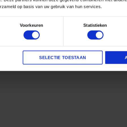
helder wit (voor een echt witte look) en
zwart
erzameld op basis van uw gebruik van hun services.
Voorkeuren
Statistieken
SELECTIE TOESTAAN