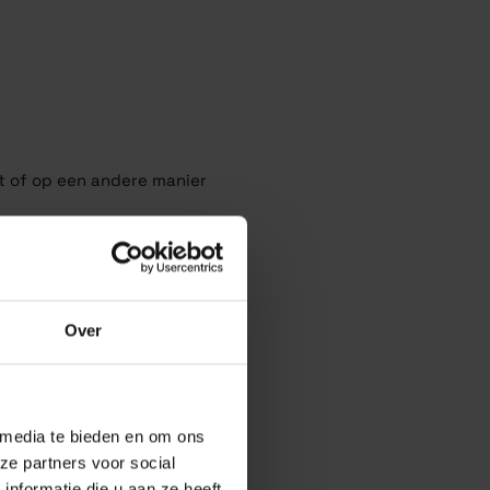
kt of op een andere manier
n exclusieve sneakers zoals
Over
 media te bieden en om ons
ze partners voor social
nformatie die u aan ze heeft