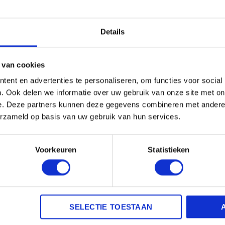
oek, goed inwrijven en laten intrekken. Na deze voeding kun
boy,s.
Details
s met de Jason Markk cleaning kit. Geschikt voor gladleer en
 van cookies
ent en advertenties te personaliseren, om functies voor social
. Ook delen we informatie over uw gebruik van onze site met on
e. Deze partners kunnen deze gegevens combineren met andere i
erzameld op basis van uw gebruik van hun services.
Voorkeuren
Statistieken
agen.
ANDERE BEKEKEN OOK
SELECTIE TOESTAAN