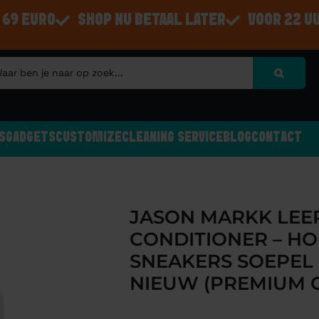
 69 EURO
SHOP NU BETAAL LATER
VOOR 22 U
S
GADGETS
CUSTOMIZE
CLEANING SERVICE
BLOG
CONTACT
JASON MARKK LEE
CONDITIONER – HO
SNEAKERS SOEPEL 
NIEUW (PREMIUM 