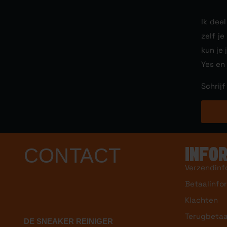
Ik dee
zelf j
kun je 
Yes en
Schrijf
CONTACT
INFO
Verzendinf
Betaalinfo
Klachten
Terugbetaa
DE SNEAKER REINIGER