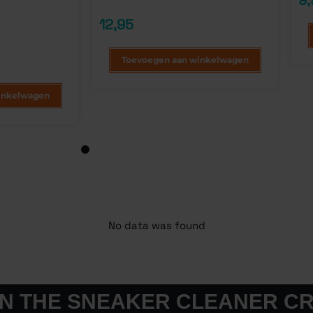
Gewaardeerd
3
op
5.00
op 5
klan
12,95
gebaseerd
op
klantbeoordelingen
Toevoegen aan winkelwagen
inkelwagen
1
No data was found
IN THE SNEAKER CLEANER C