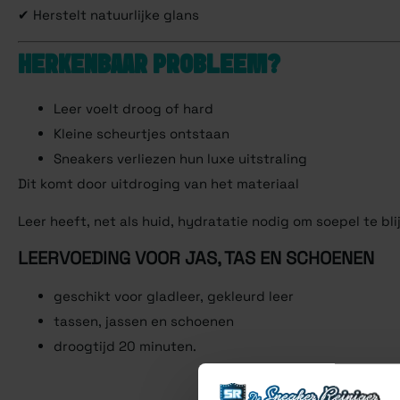
✔ Herstelt natuurlijke glans
HERKENBAAR PROBLEEM?
Leer voelt droog of hard
Kleine scheurtjes ontstaan
Sneakers verliezen hun luxe uitstraling
Dit komt door uitdroging van het materiaal
Leer heeft, net als huid, hydratatie nodig om soepel te bli
LEERVOEDING VOOR JAS, TAS EN SCHOENEN
geschikt voor gladleer, gekleurd leer
tassen, jassen en schoenen
droogtijd 20 minuten.