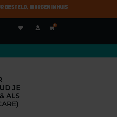
UR BESTELD, MORGEN IN HUIS
0
R
UD JE
& ALS
CARE)