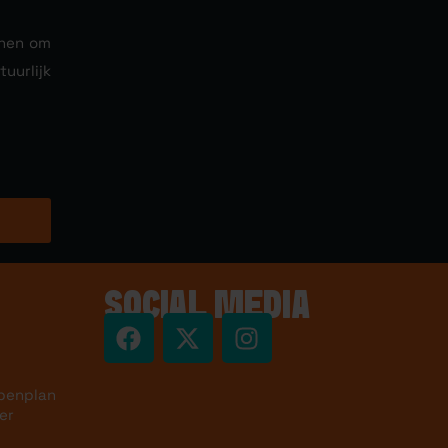
nnen om
uurlijk
SOCIAL MEDIA
penplan
er