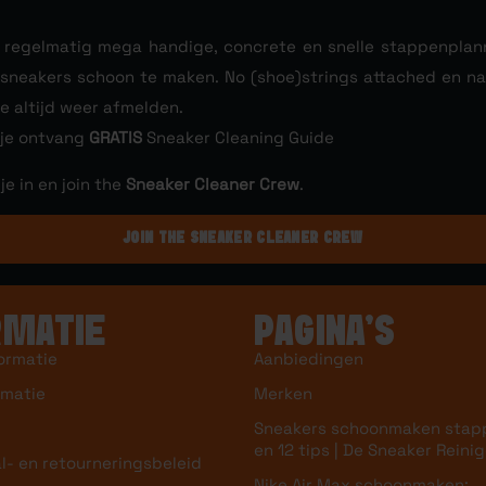
l regelmatig mega handige, concrete en snelle stappenpla
e sneakers schoon te maken. No (shoe)strings attached en nat
je altijd weer afmelden.
 je ontvang
GRATIS
Sneaker Cleaning Guide
 je in en join the
Sneaker Cleaner Crew
.
JOIN THE SNEAKER CLEANER CREW
RMATIE
PAGINA’S
ormatie
Aanbiedingen
rmatie
Merken
Sneakers schoonmaken stap
en 12 tips | De Sneaker Reinig
l- en retourneringsbeleid
Nike Air Max schoonmaken: