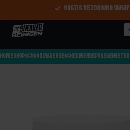
GRATIS BEZORGING VANAF
HOME
SHOP
SCHOONMAKEN
BESCHERMEN
REPAREREN
VETER