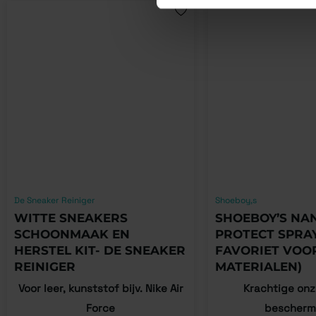
De Sneaker Reiniger
Shoeboy,s
WITTE SNEAKERS
SHOEBOY’S NA
SCHOONMAAK EN
PROTECT SPRAY
HERSTEL KIT- DE SNEAKER
FAVORIET VOO
REINIGER
MATERIALEN)
Voor leer, kunststof bijv. Nike Air
Krachtige onz
Force
bescherm