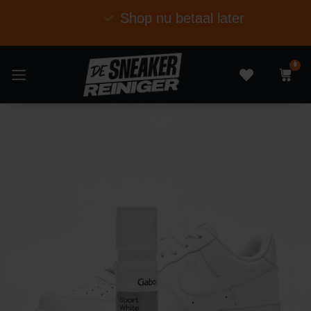
Shop nu betaal later
0