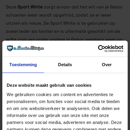
Deze
Sport
White
zorgt ervoor dat het wit van je Gabor
schoenen weer wordt opgefrist, zodat ze er weer
uitzien als nieuw. De Sport White is te gebruiken op
zowel leder als textiel en is uitermate geschikt om de
witte zool van onder andere je Gabor sneakers weer op
te frissen.
Geschikt voor: leer, kunststof, rubber.
Toestemming
Details
Over
VEELGESTELDE VRAGEN
Deze website maakt gebruik van cookies
We gebruiken cookies om content en advertenties te
personaliseren, om functies voor social media te bieden
en om ons websiteverkeer te analyseren. Ook delen we
ANDERE BEKEKEN OOK
informatie over uw gebruik van onze site met onze
partners voor social media, adverteren en analyse. Deze
partners kunnen deze gegevens combineren met andere