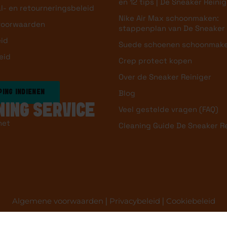
en 12 tips | De Sneaker Reinig
l- en retourneringsbeleid
Nike Air Max schoonmaken:
voorwaarden
stappenplan van De Sneaker 
eid
Suede schoenen schoonmak
eid
Crep protect kopen
Over de Sneaker Reiniger
Blog
ING INDIENEN
NING SERVICE
Veel gestelde vragen (FAQ)
het
Cleaning Guide De Sneaker R
Algemene voorwaarden
|
Privacybeleid
|
Cookiebeleid
Copyright 2025 © De Sneaker Reiniger