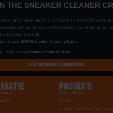
IN THE SNEAKER CLEANER C
l regelmatig mega handige, concrete en snelle stappenpla
e sneakers schoon te maken. No (shoe)strings attached en nat
je altijd weer afmelden.
 je ontvang
GRATIS
Sneaker Cleaning Guide
 je in en join the
Sneaker Cleaner Crew
.
JOIN THE SNEAKER CLEANER CREW
RMATIE
PAGINA’S
ormatie
Aanbiedingen
rmatie
Merken
Sneakers schoonmaken stap