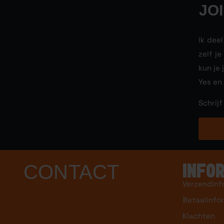
JO
Ik dee
zelf j
kun je 
Yes en
Schrijf
CONTACT
INFO
Verzendinf
Betaalinfo
Klachten