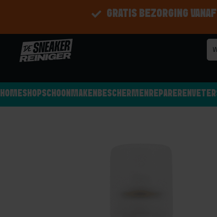
GRATIS BEZORGING VANAF
HOME
SHOP
SCHOONMAKEN
BESCHERMEN
REPAREREN
VETER