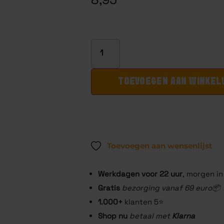
op
klantbeoordeling
TOEVOEGEN AAN WINKE
Toevoegen aan wensenlijst
Werkdagen voor 22
uur
, morgen in
Gratis
bezorging vanaf 69 euro📦
1.000+
klanten 5⭐️
Shop nu
betaal met
Klarna