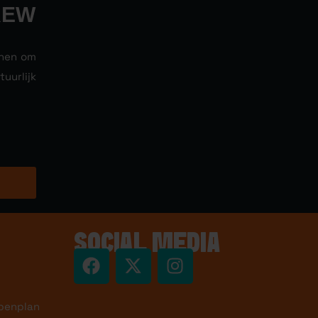
REW
nnen om
uurlijk
SOCIAL MEDIA
penplan