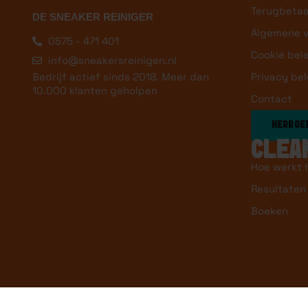
Terugbetaa
DE SNEAKER REINIGER
Algemene 
0575 - 471 401
Cookie bel
info@sneakersreinigen.nl
Privacy bel
Bedrijf actief sinds 2018. Meer dan
10.000 klanten geholpen
Contact
HERROEP
CLEA
Hoe werkt 
Resultaten
Boeken