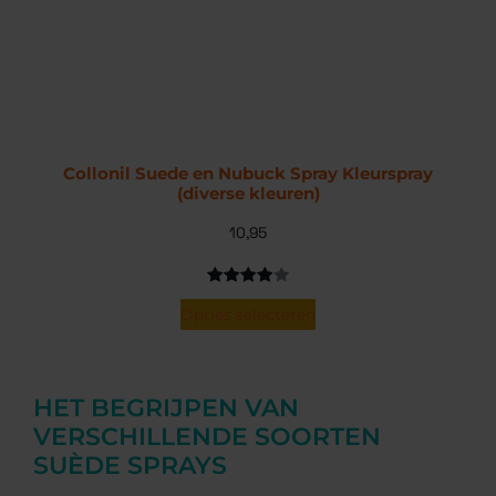
Collonil Suede en Nubuck Spray Kleurspray
(diverse kleuren)
10,95
Gewaardeerd
5
Opties selecteren
4.00
op
5
gebaseerd
op
HET BEGRIJPEN VAN
klantbeoordelingen
VERSCHILLENDE SOORTEN
SUÈDE SPRAYS