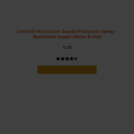
Collonil Multicolor Suède Protector Spray –
Bescherm tegen Water & Vuil
11,95
Gewaardeerd
5
Toevoegen aan winkelwagen
4.40
op 5
gebaseerd
op
klantbeoordelingen