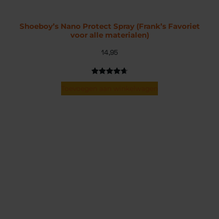
Shoeboy’s Nano Protect Spray (Frank’s Favoriet
voor alle materialen)
14,95
Gewaardeerd
9
Toevoegen aan winkelwagen
4.78
op 5
gebaseerd
op
klantbeoordelingen