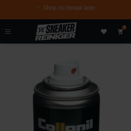
Shop nu betaal later
0