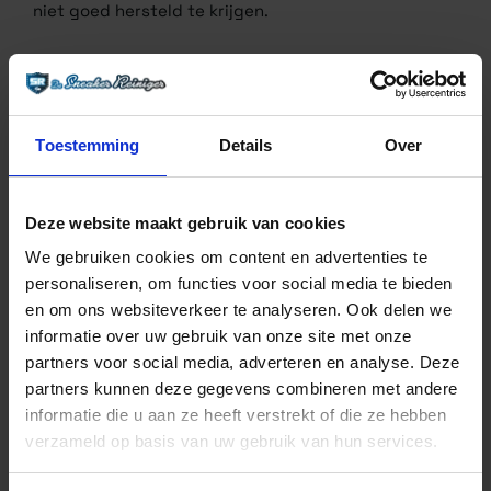
niet goed hersteld te krijgen.
TIPS OM DE KLEUR VAN JE
SUÈDE SCHOENEN TE
BEHOUDEN
Toestemming
Details
Over
De kleur van suède schoenen kan na verloop van tijd
vervagen of veranderen. Gelukkig zijn er enkele tips
Deze website maakt gebruik van cookies
die je kunt volgen om de kleur van je suède
We gebruiken cookies om content en advertenties te
schoenen te behouden:
personaliseren, om functies voor social media te bieden
en om ons websiteverkeer te analyseren. Ook delen we
Vermijd blootstelling aan direct zonlicht,
informatie over uw gebruik van onze site met onze
omdat dit de kleur van suède kan vervagen.
partners voor social media, adverteren en analyse. Deze
Bewaar je suède schoenen op een koele, droge
partners kunnen deze gegevens combineren met andere
plaats om verkleuring te voorkomen.
informatie die u aan ze heeft verstrekt of die ze hebben
Gebruik een suède borstel om de kleur op te
verzameld op basis van uw gebruik van hun services.
frissen en het suède op te ruwen.