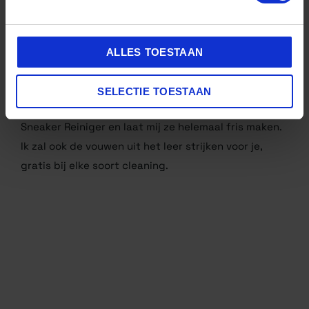
doe een
houten schoenspanner
in je schoenen
leg over de cracks een natte theedoek
ALLES TOESTAAN
wrijf met een warm
strijkijzer
voorzichtig de
kreukels uit het leer.
SELECTIE TOESTAAN
En lukt dit je niet, stuur dan je sneakers naar De
Sneaker Reiniger en laat mij ze helemaal fris maken.
Ik zal ook de vouwen uit het leer strijken voor je,
gratis bij elke soort cleaning.