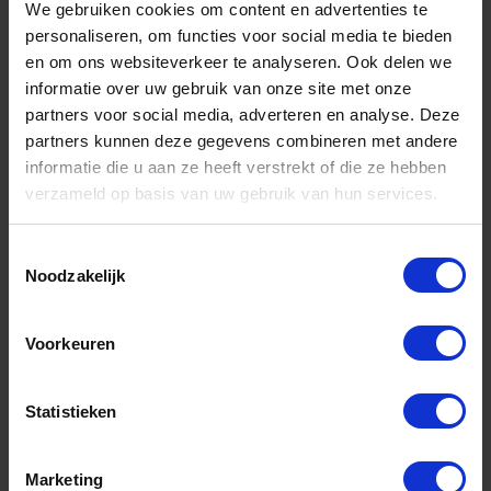
We gebruiken cookies om content en advertenties te
Zitten er toch al kreukels in je schoenen, dan is dit
personaliseren, om functies voor social media te bieden
gemakkelijk te verhelpen met de volgende
en om ons websiteverkeer te analyseren. Ook delen we
werkwijze. Let op wees voorzichtig, zet je
strijkijzer
informatie over uw gebruik van onze site met onze
niet te warm. Kreukels in leer verdwijnen als sneeuw
partners voor social media, adverteren en analyse. Deze
voor de zon met deze tips:
partners kunnen deze gegevens combineren met andere
informatie die u aan ze heeft verstrekt of die ze hebben
verzameld op basis van uw gebruik van hun services.
Toestemmingsselectie
Noodzakelijk
Voorkeuren
Voorzichtig met het strijkijzer
Statistieken
STAPPENPLAN ZELF KREUKELS UIT SCHOENEN
VERWIJDEREN:
Marketing