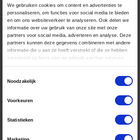
met een
midsole sealer
, waarmee je na het cleanen
We gebruiken cookies om content en advertenties te
personaliseren, om functies voor social media te bieden
je zool ook nog beschermd tegen invloeden van
en om ons websiteverkeer te analyseren. Ook delen we
buitenaf.
informatie over uw gebruik van onze site met onze
partners voor social media, adverteren en analyse. Deze
partners kunnen deze gegevens combineren met andere
informatie die u aan ze heeft verstrekt of die ze hebben
verzameld op basis van uw gebruik van hun services.
Toestemmingsselectie
Noodzakelijk
Voorkeuren
Statistieken
Witte sneakers schoonmaken
Marketing