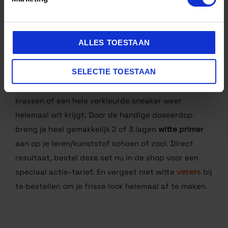
4. WITTE SNEAKER
SCHOONMAAK PAKKET
ALLES TOESTAAN
De naam zegt het al, de sneaker
schoonmaakset
voor jouw witte sneakers
. Naast een goede
SELECTIE TOESTAAN
cleanerset bevat deze set ook
Pure White
van
Collonil. Een product waarmee je beschadigingen,
krassen of een hele verkleurde sneaker weer
helemaal wit krijgt. Door de handige doseerdop
breng je heel gemakkelijk 2 of 3 lagen
witte primer
aan op je leren/kunststof schoen of zool. Direct
resultaat, bestel deze set nu in de shop voor een
speciaal actie-tarief. En vergeet niet witte
veters
bij
te bestellen om je frisse look helemaal af te maken.