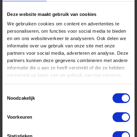
Iedereen kent het gevoel van een sok die langzaam je
Deze website maakt gebruik van cookies
schoen in kruipt.
We gebruiken cookies om content en advertenties te
Je stopt, trekt hem omhoog en vijf minuten later
personaliseren, om functies voor social media te bieden
begint het opnieuw.
en om ons websiteverkeer te analyseren. Ook delen we
informatie over uw gebruik van onze site met onze
Daarom zijn deze sokken voorzien van een siliconen
partners voor social media, adverteren en analyse. Deze
hielgrip en elastische boord die ervoor zorgen dat de
partners kunnen deze gegevens combineren met andere
sok blijft waar hij hoort: om je voet.
informatie die u aan ze heeft verstrekt of die ze hebben
verzameld op basis van uw gebruik van hun services.
Zo kun jij gewoon doorlopen.
Toestemmingsselectie
GEMAAKT VOOR ELKE DAG
Noodzakelijk
Van een werkdag op kantoor tot een dagje stad,
Voorkeuren
vakantie of een avond uit: deze sneaker sokken zijn
gemaakt om urenlang comfortabel te blijven zitten.
Statistieken