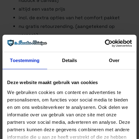
nubuck & canvas)
altijd een vaste prijs
incl. de extra opties van het comfort pakket
nu gratis retourzending. (aangetekend op
verzoek)
Ook je sneakers schoon laten maken? Boek dan nu het
Collector Sneaker Cleaning Pakket en je kunt die
Toestemming
Details
Over
sneakers volgende week gewoon weer aan zonder je te
schamen. Lees
hier
hoe het werkt.
Deze website maakt gebruik van cookies
We gebruiken cookies om content en advertenties te
personaliseren, om functies voor social media te bieden
VEELGESTELDE VRAGEN
en om ons websiteverkeer te analyseren. Ook delen we
informatie over uw gebruik van onze site met onze
partners voor social media, adverteren en analyse. Deze
partners kunnen deze gegevens combineren met andere
informatie die u aan ze heeft verstrekt of die ze hebben