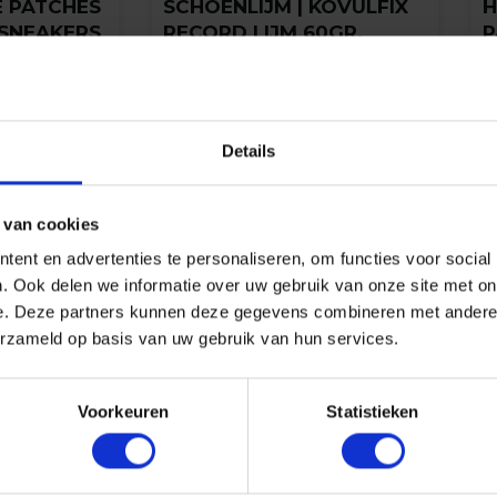
E PATCHES
SCHOENLIJM | KOVULFIX
H
E SNEAKERS
RECORD LIJM 60GR.
P
N (6-PACK)
L
D
Voordeeltube Schoenlijm
 repareren
(
3
Details
Gewaardeerd
3
klantbeoordelingen)
)
4.33
op 5
Gew
5
gebaseerd
kl
2.8
op
 van cookies
op
klantbeoordelingen
16,95
ge
op
ent en advertenties te personaliseren, om functies voor social
8
kla
. Ook delen we informatie over uw gebruik van onze site met on
Toevoegen aan
cteren
e. Deze partners kunnen deze gegevens combineren met andere i
winkelwagen
erzameld op basis van uw gebruik van hun services.
Voorkeuren
Statistieken