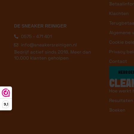
Betaalinfo
Klachten
Terugbetaa
DE SNEAKER REINIGER
Algemene 
0575 - 471 401
Cookie bel
info@sneakersreinigen.nl
Privacy bel
Bedrijf actief sinds 2018. Meer dan
10.000 klanten geholpen
Contact
HERROEP
CLEA
Hoe werkt 
Resultaten
9,1
Boeken