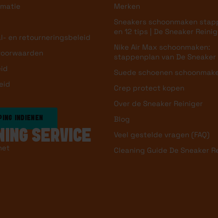
rmatie
Merken
Sneakers schoonmaken stap
en 12 tips | De Sneaker Reinig
l- en retourneringsbeleid
Nike Air Max schoonmaken:
voorwaarden
stappenplan van De Sneaker 
eid
Suede schoenen schoonmak
eid
Crep protect kopen
Over de Sneaker Reiniger
Blog
ING INDIENEN
NING SERVICE
Veel gestelde vragen (FAQ)
het
Cleaning Guide De Sneaker R