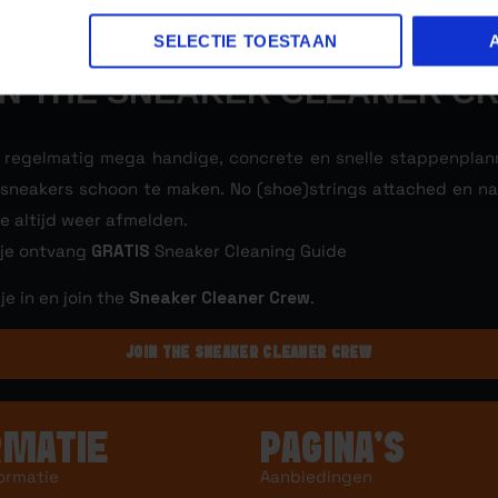
SELECTIE TOESTAAN
IN THE SNEAKER CLEANER C
l regelmatig mega handige, concrete en snelle stappenpla
e sneakers schoon te maken. No (shoe)strings attached en nat
je altijd weer afmelden.
 je ontvang
GRATIS
Sneaker Cleaning Guide
 je in en join the
Sneaker Cleaner Crew
.
JOIN THE SNEAKER CLEANER CREW
RMATIE
PAGINA’S
ormatie
Aanbiedingen