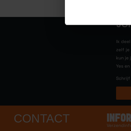
JO
Ik dee
zelf j
kun je 
Yes en
Schrijf
CONTACT
INFO
Verzendinf