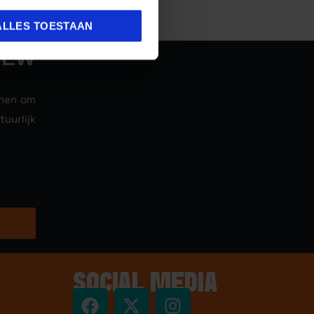
ALLES TOESTAAN
REW
nnen om
uurlijk
SOCIAL MEDIA