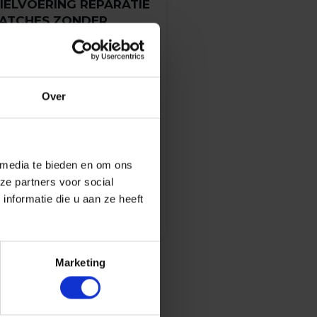
IELVOERING REPARATIE
ATCHES ZONDER
IJMLAAG (ZELF LIJMEN,
IVERSE KLEUREN)
Use with Kovulfix lijm
Over
(
5
aardeerd
antbeoordelingen)
0
 5
baseerd
 media te bieden en om ons
,95
ntbeoordelingen
ze partners voor social
nformatie die u aan ze heeft
Opties selecteren
Marketing