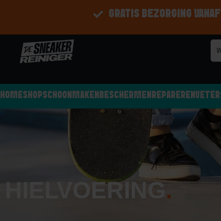
GRATIS BEZORGING VANAF
HOME
SHOP
SCHOONMAKEN
BESCHERMEN
REPAREREN
VETER
HIELVOERING
.