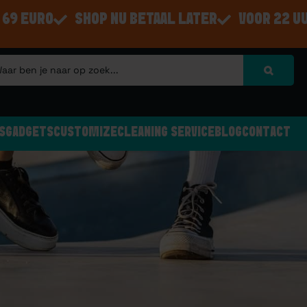
 69 EURO
SHOP NU BETAAL LATER
VOOR 22 U
S
GADGETS
CUSTOMIZE
CLEANING SERVICE
BLOG
CONTACT