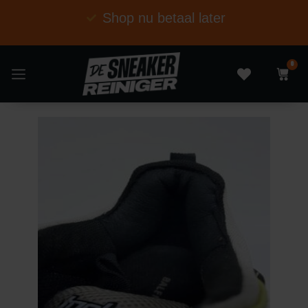
Shop nu betaal later
0