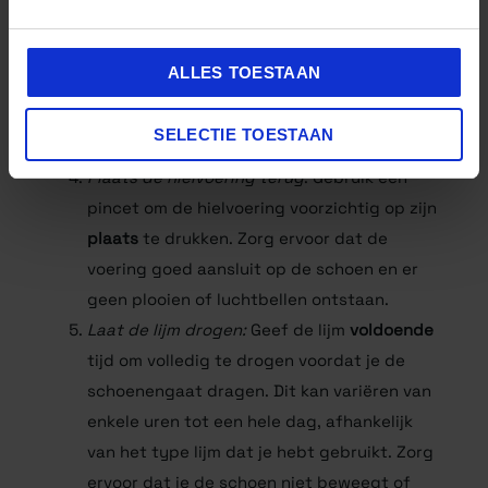
aan op zowel de hielvoering als de
binnenkant van de schoen. Zorg ervoor dat
ALLES TOESTAAN
je de lijm gelijkmatig aanbrengt en vermijd
het gebruik van te veel lijm, omdat dit kan
SELECTIE TOESTAAN
leiden tot een rommelige reparatie.
Plaats de hielvoering terug
: Gebruik een
pincet om de hielvoering voorzichtig op zijn
plaats
te drukken. Zorg ervoor dat de
voering goed aansluit op de schoen en er
geen plooien of luchtbellen ontstaan.
Laat de lijm drogen:
Geef de lijm
voldoende
tijd om volledig te drogen voordat je de
schoenengaat dragen. Dit kan variëren van
enkele uren tot een hele dag, afhankelijk
van het type lijm dat je hebt gebruikt. Zorg
ervoor dat je de schoen niet beweegt of