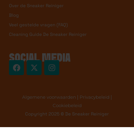
Over de Sneaker Reiniger
Blog
Veel gestelde vragen (FAQ)
Cleaning Guide De Sneaker Reiniger
SOCIAL MEDIA
Algemene voorwaarden
|
Privacybeleid
|
Cookiebeleid
Copyright 2025 © De Sneaker Reiniger