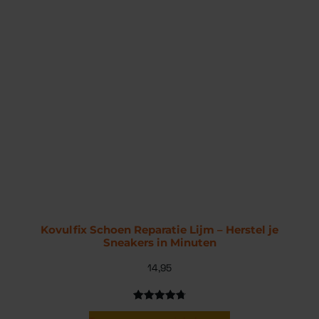
Kovulfix Schoen Reparatie Lijm – Herstel je
Sneakers in Minuten
14,95
Gewaardeerd
26