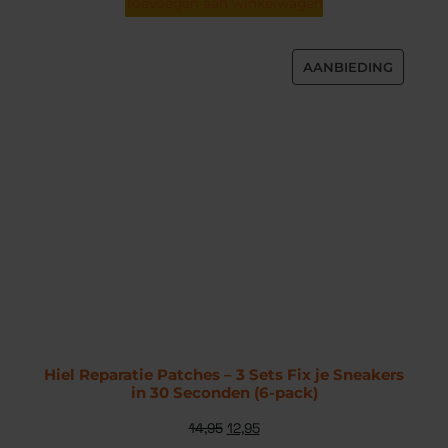
Toevoegen aan winkelwagen
4.81
op 5
gebaseerd
op
AANBIEDING
klantbeoordelingen
Hiel Reparatie Patches – 3 Sets Fix je Sneakers in 30
Seconden (6-pack)
14,95
12,95