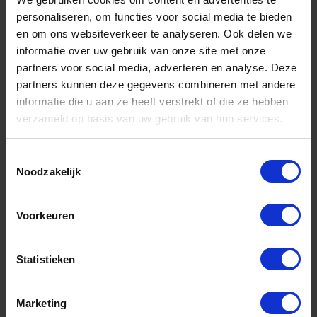
personaliseren, om functies voor social media te bieden
Nu je alle benodigde materialen en
en om ons websiteverkeer te analyseren. Ook delen we
gereedschappen hebt verzameld, is het tijd om
informatie over uw gebruik van onze site met onze
aan de slag te gaan met het
repareren
van je
partners voor social media, adverteren en analyse. Deze
partners kunnen deze gegevens combineren met andere
hielvoering
. Volg onderstaande stappen voor een
informatie die u aan ze heeft verstrekt of die ze hebben
succesvolle reparatie:
verzameld op basis van uw gebruik van hun services.
Maak de schoen schoon:
Zorg ervoor dat de
binnenkant van je schoen vrij is van vuil en
Toestemmingsselectie
Noodzakelijk
stof. Dit helpt om ervoor te zorgen dat de
lijm
goed
hecht
aan de materialen.
Verwijder losse stukjes:
Als er losse stukjes
Voorkeuren
van de hielvoering zijn,
knip
je deze
voorzichtig af met een schaar. Zorg ervoor
Statistieken
dat je niet te veel wegsnijdt, aangezien dit
de reparatie kan bemoeilijken.
Marketing
Breng de lijm aan:
Breng een
dunne
laag lijm