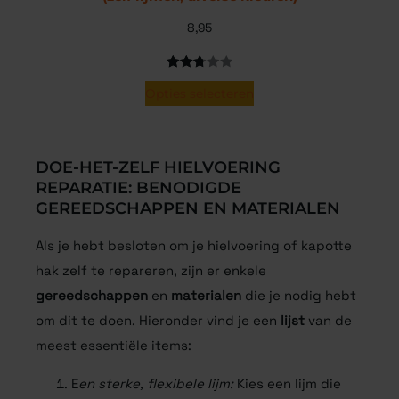
8,95
Gewaardeerd
5
Opties selecteren
2.80
op 5
gebaseerd
op
DOE-HET-ZELF HIELVOERING
klantbeoordelingen
REPARATIE: BENODIGDE
GEREEDSCHAPPEN EN MATERIALEN
Als je hebt besloten om je hielvoering of kapotte
hak zelf te repareren, zijn er enkele
gereedschappen
en
materialen
die je nodig hebt
om dit te doen. Hieronder vind je een
lijst
van de
meest essentiële items:
E
en sterke, flexibele lijm:
Kies een lijm die