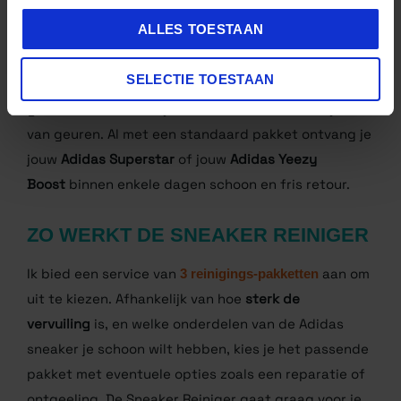
moet je echt niet doen met een Adidas Yeezy, doe
ALLES TOESTAAN
ze
niet in de wasmachine
. Ik zie maar al te vaak
schade of verkleuring in de werkplaats verschijnen.
SELECTIE TOESTAAN
Denk aan het verwijderen van vieze, hardnekkige
vlekken, het upgraden als de schoenen in hun
geheel niet meer netjes eruit zien of het verwijderen
van geuren. Al met een standaard pakket ontvang je
jouw
Adidas Superstar
of jouw
Adidas Yeezy
Boost
binnen enkele dagen schoon en fris retour.
ZO WERKT DE SNEAKER
REINIGER
Ik bied een service van
3 reinigings-pakketten
aan
om uit te kiezen. Afhankelijk van hoe
sterk de
vervuiling
is, en welke onderdelen van de Adidas