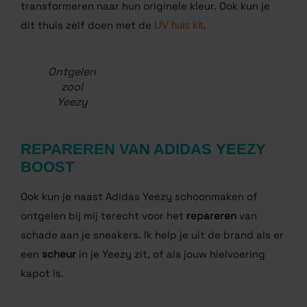
weer in hun originele kleur terug! Ik zet plaatselijk UV
lampen in zodat de vergeelde zolen weer
transformeren naar hun originele kleur. Ook kun je
dit thuis zelf doen met de
UV huis kit
.
Ontgelen
zool
Yeezy
REPAREREN VAN ADIDAS YEEZY
BOOST
Ook kun je naast Adidas Yeezy schoonmaken of
ontgelen bij mij terecht voor het
repareren
van
schade aan je sneakers. Ik help je uit de brand als er
een
scheur
in je Yeezy zit, of als jouw hielvoering