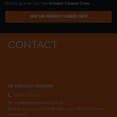
weer afmelden.
Yes en je ontvang
GRATIS
Sneaker Cleaning Guide
Schrijf je in en join the
Sneaker Cleaner Crew
.
JOIN THE SNEAKER CLEANER CREW
CONTACT
DE SNEAKER REINIGER
0575 - 471 401