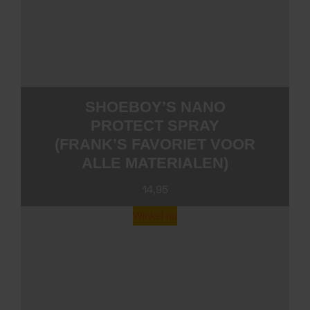
Bestel deze sneaker protector hieronder.
SHOEBOY’S NANO
PROTECT SPRAY
(FRANK’S FAVORIET
VOOR ALLE
MATERIALEN)
14,95
Winkel nu