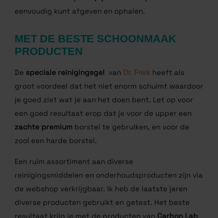
gemakkelijk met iDEAL en stuur of breng jouw
sneakers naar mij toe. Op diverse plekken in
Nederland vindt je
drop points
waar je de sneakers
eenvoudig kunt afgeven en ophalen.
MET DE BESTE SCHOONMAAK
PRODUCTEN
De
speciale reinigingsgel
van
Dr. Frisk
heeft als
groot voordeel dat het niet enorm schuimt waardoor
je goed ziet wat je aan het doen bent. Let op voor
een goed resultaat erop dat je voor de upper een
zachte premium
borstel te gebruiken, en voor de
zool een harde borstel.
Een ruim assortiment aan diverse
reinigingsmiddelen en onderhoudsproducten zijn via