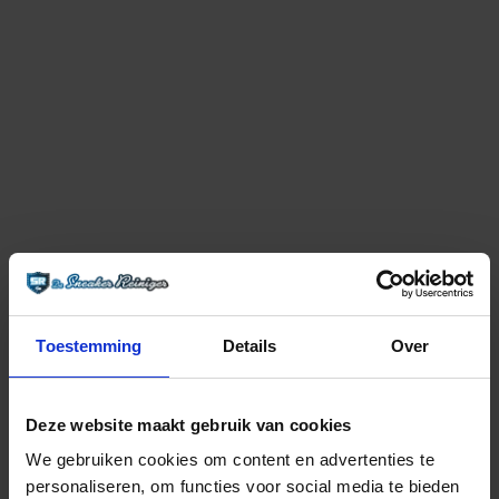
kapot is.
Toestemming
Details
Over
scheur Adidas Yeezy Boost reparatie
Deze website maakt gebruik van cookies
SCHEUR ADIDAS YEEZY BOOST
We gebruiken cookies om content en advertenties te
personaliseren, om functies voor social media te bieden
Vaak zie je bij een Adidas Yeezy sneaker dat het stof