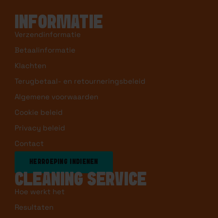
info@sneakersreinigen.nl
Bedrijf actief sinds 2018. Meer dan 10.000 klanten
geholpen
INFORMATIE
Verzendinformatie
Betaalinformatie
Klachten
Terugbetaal- en retourneringsbeleid
Algemene voorwaarden
Cookie beleid
Privacy beleid
Contact
HERROEPING INDIENEN