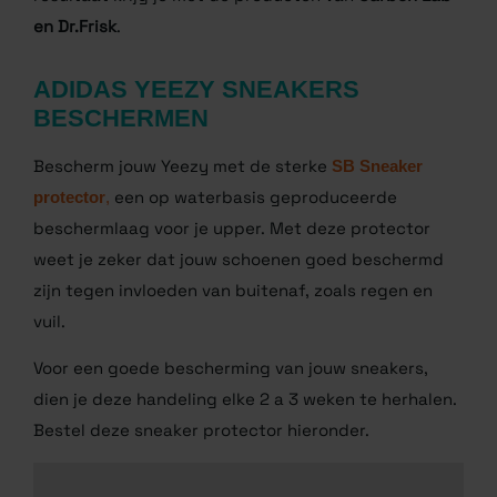
de webshop verkrijgbaar. Ik heb de laatste jaren
diverse producten gebruikt en getest. Het beste
resultaat krijg je met de producten van
Carbon Lab
en Dr.Frisk
.
ADIDAS YEEZY SNEAKERS
BESCHERMEN
Bescherm jouw Yeezy met de sterke
SB Sneaker
protector
,
een op waterbasis geproduceerde
beschermlaag voor je upper. Met deze protector
weet je zeker dat jouw schoenen goed beschermd
zijn tegen invloeden van buitenaf, zoals regen en
vuil.
Voor een goede bescherming van jouw sneakers,
dien je deze handeling elke 2 a 3 weken te herhalen.