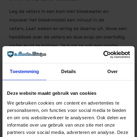
microvezeldoek.
STAP 6: VETERS WASSEN
Leg de veters in een kom met bleekwater en
masseer het bleekmiddel een minuut in de
veters. Laat weken en wring ze daarna uit. Vouw een
handdoek over de veters en duw erop om overtollig
water eruit te knijpen. Je kunt ze ook een rondje
Toestemming
Details
Over
laten draaien op 60 graden in de wasmachine.
Deze website maakt gebruik van cookies
We gebruiken cookies om content en advertenties te
personaliseren, om functies voor social media te bieden
en om ons websiteverkeer te analyseren. Ook delen we
informatie over uw gebruik van onze site met onze
partners voor social media, adverteren en analyse. Deze