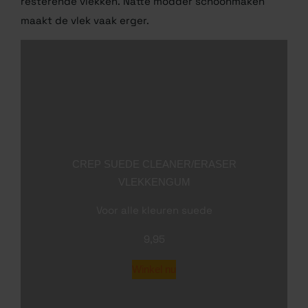
gummetje als dat nog nodig is. Maak een sopje van
lauw water en mild schoonmaakmiddel voor
resterende vlekken. Natte modder schoonmaken
maakt de vlek vaak erger.
CREP SUEDE CLEANER/ERASER
VLEKKENGUM
Voor alle kleuren suede
9,95