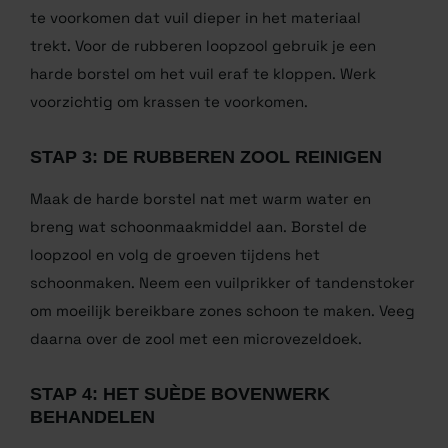
STAP 2: GROF VUIL VERWIJDEREN
Klop met een zachte borstel al het losse vuil van de
bovenkant van je schoenen. Borstel altijd droog om
te voorkomen dat vuil dieper in het materiaal
trekt. Voor de rubberen loopzool gebruik je een
harde borstel om het vuil eraf te kloppen. Werk
voorzichtig om krassen te voorkomen.
STAP 3: DE RUBBEREN ZOOL REINIGEN
Maak de harde borstel nat met warm water en
breng wat schoonmaakmiddel aan. Borstel de
loopzool en volg de groeven tijdens het
schoonmaken. Neem een vuilprikker of tandenstoker
om moeilijk bereikbare zones schoon te maken. Veeg
daarna over de zool met een microvezeldoek.