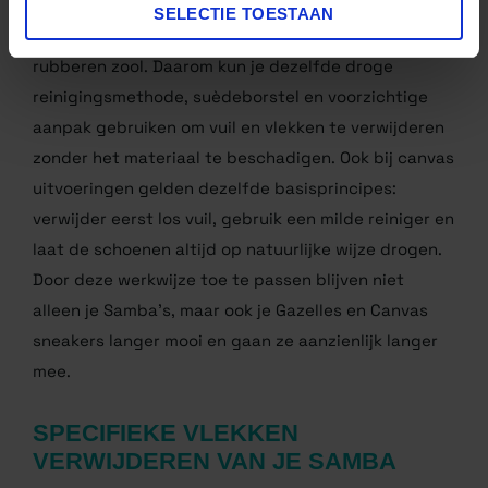
De technieken in deze gids zijn niet alleen geschikt
SELECTIE TOESTAAN
voor de Adidas Samba, maar werken ook uitstekend
voor de
Adidas Gazelle
en veel
Adidas Canvas
-
modellen. De Gazelle heeft, net als de Samba, vaak
een bovenwerk van suède met leren details en een
rubberen zool. Daarom kun je dezelfde droge
reinigingsmethode, suèdeborstel en voorzichtige
aanpak gebruiken om vuil en vlekken te verwijderen
zonder het materiaal te beschadigen. Ook bij canvas
uitvoeringen gelden dezelfde basisprincipes:
verwijder eerst los vuil, gebruik een milde reiniger en
laat de schoenen altijd op natuurlijke wijze drogen.
Door deze werkwijze toe te passen blijven niet
alleen je Samba’s, maar ook je Gazelles en Canvas
sneakers langer mooi en gaan ze aanzienlijk langer
mee.