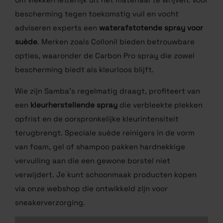
verder gaat dan
basismaterialen. Een
suèdegum
werkt als een gum
om vlekken letterlijk uit het materiaal te wrijven. Voor
bescherming tegen toekomstig vuil en vocht
adviseren experts een
waterafstotende spray voor
suède
. Merken zoals Collonil bieden betrouwbare
opties, waaronder de Carbon Pro spray die zowel
bescherming biedt als kleurloos blijft.
Wie zijn Samba’s regelmatig draagt, profiteert van
een
kleurherstellende spray
die verbleekte plekken
opfrist en de oorspronkelijke kleurintensiteit
terugbrengt. Speciale suède reinigers in de vorm
van foam, gel of shampoo pakken hardnekkige
vervuiling aan die een gewone borstel niet
verwijdert. Je kunt schoonmaak producten kopen