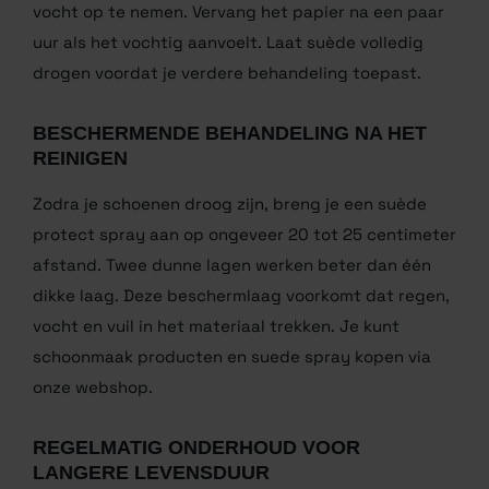
op een droge plek bij kamertemperatuur, uit de
buurt van direct zonlicht. Stop krantenpapier of
tissues in de schoenen om hun vorm te behouden en
vocht op te nemen. Vervang het papier na een paar
uur als het vochtig aanvoelt. Laat suède volledig
drogen voordat je verdere behandeling toepast.
BESCHERMENDE BEHANDELING NA
HET REINIGEN
Zodra je schoenen droog zijn, breng je een suède
protect spray aan op ongeveer 20 tot 25 centimeter
afstand. Twee dunne lagen werken beter dan één
dikke laag. Deze beschermlaag voorkomt dat regen,
vocht en vuil in het materiaal trekken. Je kunt
schoonmaak producten en suede spray kopen via
onze webshop.