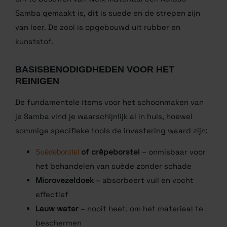
moet stoppen om iets te zoeken. Belangrijk hierbij
om te beseffen van welk materiaal een Adidas
Samba gemaakt is, dit is suede en de strepen zijn
van leer. De zool is opgebouwd uit rubber en
kunststof.
BASISBENODIGDHEDEN VOOR HET
REINIGEN
De fundamentele items voor het schoonmaken van
je Samba vind je waarschijnlijk al in huis, hoewel
sommige specifieke tools de investering waard zijn:
Suèdeborstel
of crêpeborstel
– onmisbaar
voor het behandelen van suède zonder schade
Microvezeldoek
– absorbeert vuil en vocht
effectief