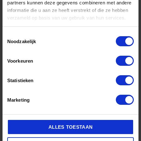
partners kunnen deze gegevens combineren met andere
SUÈDE DRY CLEAN KIT – REINIG
informatie die u aan ze heeft verstrekt of die ze hebben
ZONDER WATER & ZONDER SCHADE
verzameld op basis van uw gebruik van hun services.
Veilig suede onderhouden
Toestemmingsselectie
36,95
29,95
Noodzakelijk
Winkel nu
Voorkeuren
Statistieken
Marketing
OOK GESCHIKT VOOR DE ADIDAS
GAZELLE EN ADIDAS CANVAS
ALLES TOESTAAN