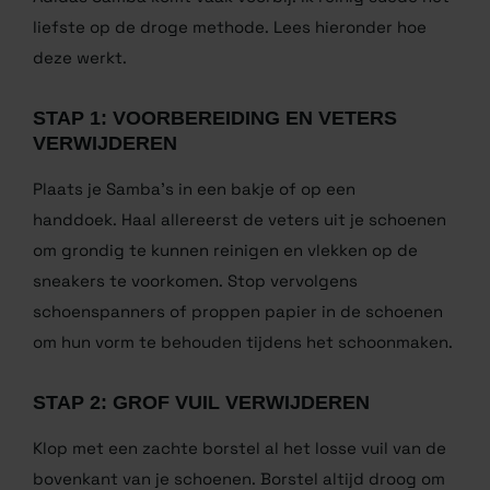
reinigen set van De Sneaker Reiniger. Ik heb zelf
meer dan 10.000 sneakers schoongemaakt, en de
Adidas Samba komt vaak voorbij. Ik reinig suede het
liefste op de droge methode. Lees hieronder hoe
deze werkt.
STAP 1: VOORBEREIDING EN VETERS
VERWIJDEREN
Plaats je Samba’s in een bakje of op een
handdoek. Haal allereerst de veters uit je schoenen
om grondig te kunnen reinigen en vlekken op de
sneakers te voorkomen. Stop vervolgens
schoenspanners of proppen papier in de schoenen
om hun vorm te behouden tijdens het schoonmaken.