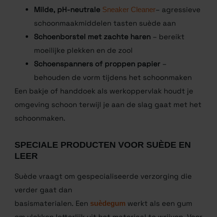
Lauw water
– nooit heet, om het materiaal te
beschermen
Milde, pH-neutrale
Sneaker Cleaner
–
agressieve schoonmaakmiddelen tasten suède
aan
Schoenborstel met zachte haren
– bereikt
moeilijke plekken en de zool
Schoenspanners of proppen papier
–
behouden de vorm tijdens het schoonmaken
Een bakje of handdoek als werkoppervlak houdt je
omgeving schoon terwijl je aan de slag gaat met het
schoonmaken.
SPECIALE PRODUCTEN VOOR SUÈDE EN
LEER
Suède vraagt om gespecialiseerde verzorging die