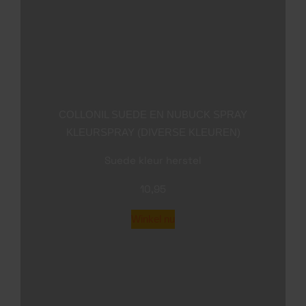
via onze webshop die ontwikkeld zijn voor
sneakerverzorging.
COLLONIL SUEDE EN NUBUCK
SPRAY KLEURSPRAY (DIVERSE
KLEUREN)
Suede kleur herstel
10,95
Winkel nu