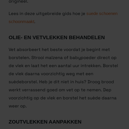
schoenspanners erin. Het suède kleurt tijdelijk
donkerder, maar zodra het materiaal volledig is
opgedroogd, trekt de kleur weer bij naar het
origineel.
Lees in deze uitgebreide gids hoe je
suede
schoenen schoonmaakt
.
OLIE- EN VETVLEKKEN BEHANDELEN
Vet absorbeert het beste voordat je begint met
borstelen. Strooi maïzena of babypoeder direct op
de vlek en laat het een aantal uur intrekken. Borstel
de vlek daarna voorzichtig weg met een
suèdeborstel. Heb je dit niet in huis? Droog brood
werkt verrassend goed om vet op te nemen. Dep
voorzichtig op de vlek en borstel het suède daarna